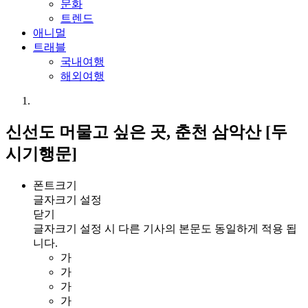
문화
트렌드
애니멀
트래블
국내여행
해외여행
신선도 머물고 싶은 곳, 춘천 삼악산 [두
시기행문]
폰트크기
글자크기 설정
닫기
글자크기 설정 시 다른 기사의 본문도 동일하게 적용 됩
니다.
가
가
가
가