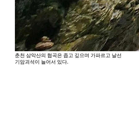
춘천 삼악산의 협곡은 좁고 깊으며 가파르고 날선
기암괴석이 늘어서 있다.