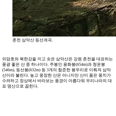
춘천 삼악산 등선계곡.
의암호와 북한강을 끼고 솟은 삼악산은 강원 춘천을 대표하는
풍광 좋은 산 중 하나이다. 주봉인 용화봉(654m)과 청운봉
(546m), 등선봉(632m) 등 3개의 험준한 봉우리로 이뤄져 삼악
산이라 불린다. 높고 웅장한 산은 아니지만 산이 품은 풍치가
수려하고 정상에서 바라보는 풍경이 아름다워 우리나라의 대
표 명산으로 꼽힌다.