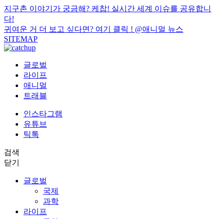
지구촌 이야기가 궁금해? 케찹! 실시간 세계 이슈를 공유합니
다!
귀여운 거 더 보고 싶다면? 여기 클릭 !
@애니멀 뉴스
SITEMAP
글로벌
라이프
애니멀
트래블
인스타그램
유튜브
틱톡
검색
닫기
글로벌
국제
과학
라이프