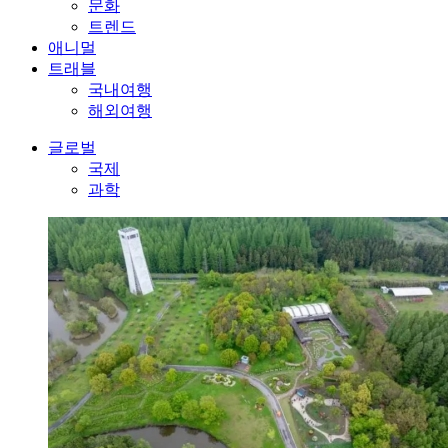
문화
트렌드
애니멀
트래블
국내여행
해외여행
글로벌
국제
과학