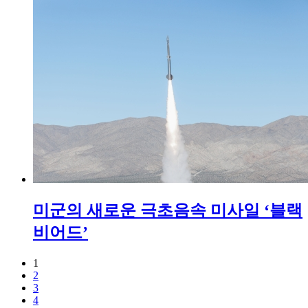
미군의 새로운 극초음속 미사일 ‘블랙
비어드’
1
2
3
4