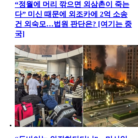
“정월에 머리 깎으면 외삼촌이 죽는
다” 미신 때문에 외조카에 2억 소송
건 외숙모…법원 판단은? [여기는 중
국]