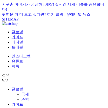
지구촌 이야기가 궁금해? 케찹! 실시간 세계 이슈를 공유합니
다!
귀여운 거 더 보고 싶다면? 여기 클릭 !
@애니멀 뉴스
SITEMAP
글로벌
라이프
애니멀
트래블
인스타그램
유튜브
틱톡
검색
닫기
글로벌
국제
과학
라이프