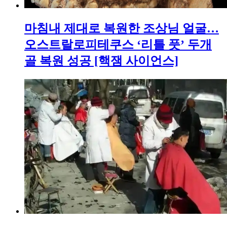
마침내 제대로 복원한 조상님 얼굴…
오스트랄로피테쿠스 ‘리틀 풋’ 두개
골 복원 성공 [핵잼 사이언스]