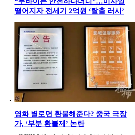
“두바이는 안전하다더니”…미사일
떨어지자 전세기 2억원 ‘탈출 러시’
영화 별로면 환불해준다? 중국 극장
가, ‘부분 환불제’ 논란