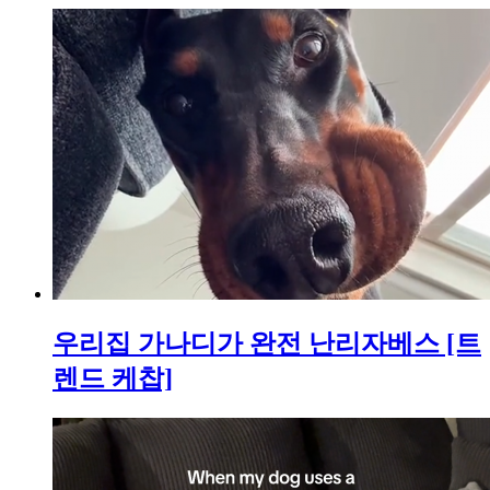
우리집 가나디가 완전 난리자베스 [트
렌드 케찹]