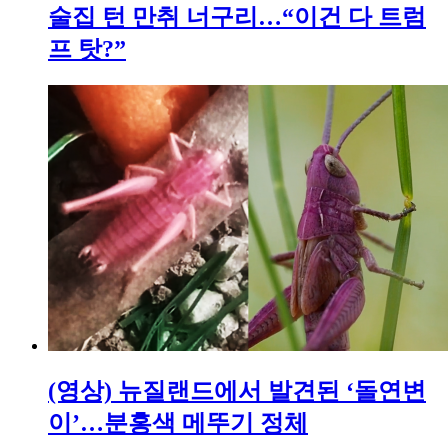
술집 턴 만취 너구리…“이건 다 트럼
프 탓?”
(영상) 뉴질랜드에서 발견된 ‘돌연변
이’…분홍색 메뚜기 정체