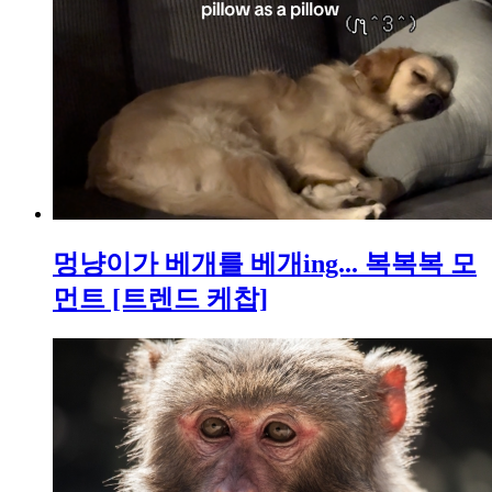
멍냥이가 베개를 베개ing... 복복복 모
먼트 [트렌드 케찹]