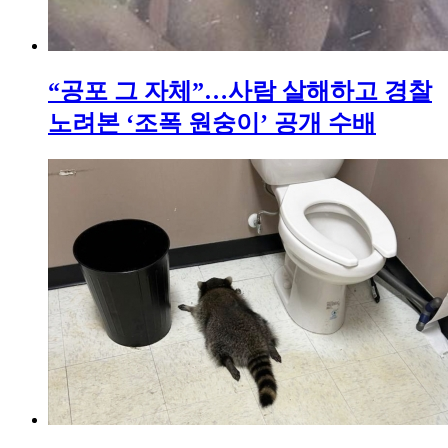
“공포 그 자체”…사람 살해하고 경찰
노려본 ‘조폭 원숭이’ 공개 수배