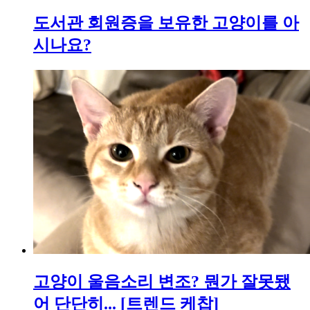
도서관 회원증을 보유한 고양이를 아
시나요?
고양이 울음소리 변조? 뭔가 잘못됐
어 단단히... [트렌드 케찹]