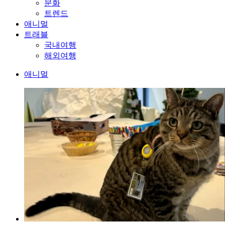
문화
트렌드
애니멀
트래블
국내여행
해외여행
애니멀