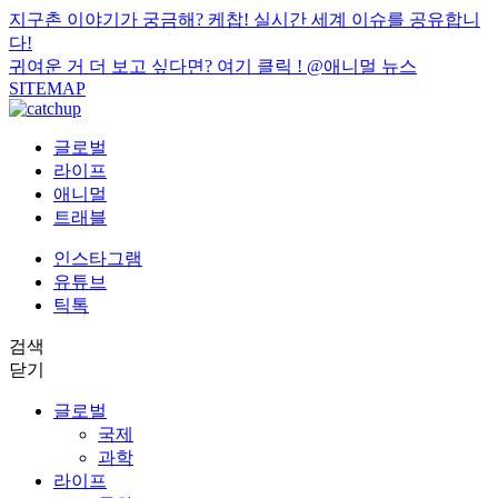
지구촌 이야기가 궁금해? 케찹! 실시간 세계 이슈를 공유합니
다!
귀여운 거 더 보고 싶다면? 여기 클릭 !
@애니멀 뉴스
SITEMAP
글로벌
라이프
애니멀
트래블
인스타그램
유튜브
틱톡
검색
닫기
글로벌
국제
과학
라이프