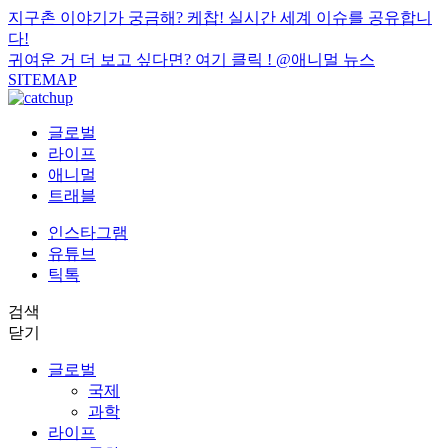
지구촌 이야기가 궁금해? 케찹! 실시간 세계 이슈를 공유합니
다!
귀여운 거 더 보고 싶다면? 여기 클릭 !
@애니멀 뉴스
SITEMAP
글로벌
라이프
애니멀
트래블
인스타그램
유튜브
틱톡
검색
닫기
글로벌
국제
과학
라이프