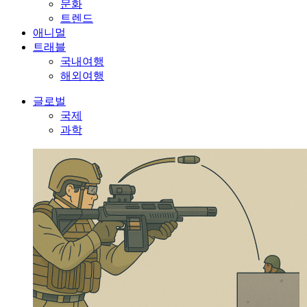
문화
트렌드
애니멀
트래블
국내여행
해외여행
글로벌
국제
과학