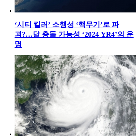
‘시티 킬러’ 소행성 ‘핵무기’로 파
괴?…달 충돌 가능성 ‘2024 YR4’의 운
명