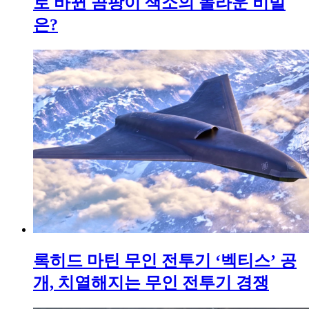
로 바뀐 곰팡이 색소의 놀라운 비밀
은?
록히드 마틴 무인 전투기 ‘벡티스’ 공
개, 치열해지는 무인 전투기 경쟁