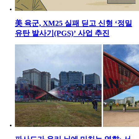
美 육군, XM25 실패 딛고 신형 ‘정밀
유탄 발사기(PGS)’ 사업 추진