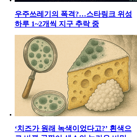
우주쓰레기의 폭격?…스타링크 위성
하루 1~2개씩 지구 추락 중
‘치즈가 원래 녹색이었다고?’ 흰색으