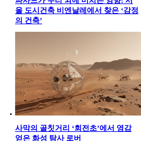
파사드가 우리 뇌에 미치는 영향: 서
울 도시건축 비엔날레에서 찾은 ‘감정
의 건축’
사막의 골칫거리 ‘회전초’에서 영감
얻은 화성 탐사 로버