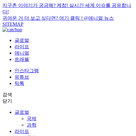
지구촌 이야기가 궁금해? 케찹! 실시간 세계 이슈를 공유합니
다!
귀여운 거 더 보고 싶다면? 여기 클릭 !
@애니멀 뉴스
SITEMAP
글로벌
라이프
애니멀
트래블
인스타그램
유튜브
틱톡
검색
닫기
글로벌
국제
과학
라이프