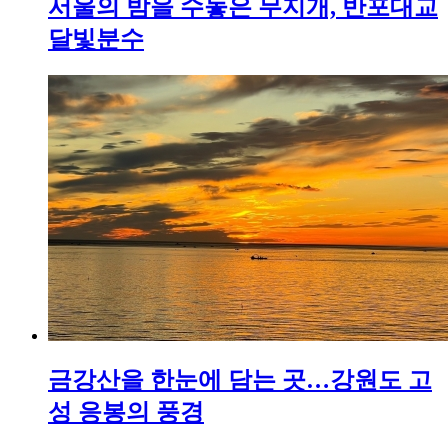
서울의 밤을 수놓은 무지개, 반포대교
달빛분수
금강산을 한눈에 담는 곳…강원도 고
성 응봉의 풍경