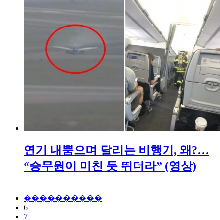
연기 내뿜으며 달리는 비행기, 왜?…
“승무원이 미친 듯 뛰더라” (영상)
����������
6
7