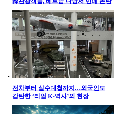
韓관광객들, 베트남 다낭서 민폐 논란
전차부터 살수대첩까지…외국인도
감탄한 ‘리얼 K-역사’의 현장