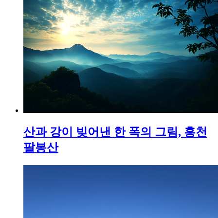
산과 강이 빚어낸 한 폭의 그림, 홍천
팔봉산