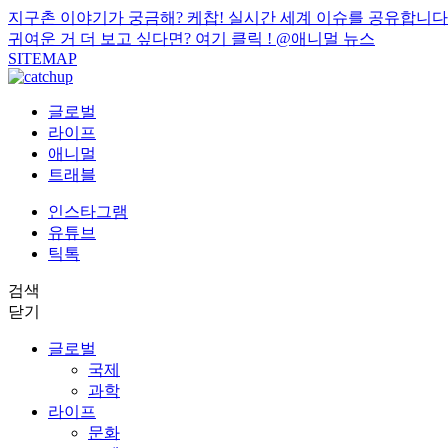
지구촌 이야기가 궁금해? 케찹! 실시간 세계 이슈를 공유합니다
귀여운 거 더 보고 싶다면? 여기 클릭 !
@애니멀 뉴스
SITEMAP
글로벌
라이프
애니멀
트래블
인스타그램
유튜브
틱톡
검색
닫기
글로벌
국제
과학
라이프
문화