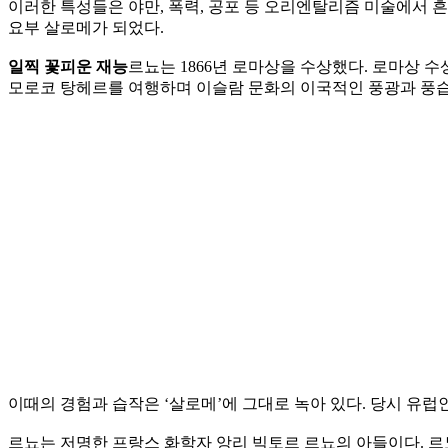
이러한 특성들은 야만, 폭력, 공포 등 오리엔탈리즘 미술에서 
요부 살로메가 되었다.
일찍 꽃피운 재능
르뇨는 1866년 로마상을 수상했다. 로마상
모로코 탕헤르를 여행하며 이슬람 문화의 이국적인 풍광과 풍습
이때의 경험과 습작은 ‘살로메’에 그대로 녹아 있다. 당시 유
르뇨는 저명한 프랑스 화학자 앙리 빅토르 르뇨의 아들이다. 르