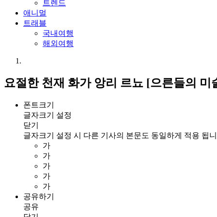
트렌드
애니멀
트래블
국내여행
해외여행
요절한 천재 화가 앙리 르뇨 [으른들의 미
폰트크기
글자크기 설정
닫기
글자크기 설정 시 다른 기사의 본문도 동일하게 적용 됩니
가
가
가
가
가
공유하기
공유
닫기