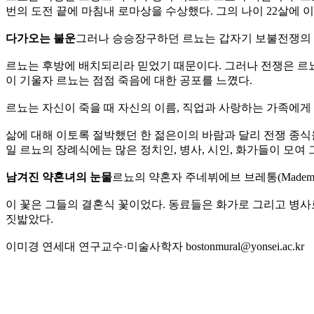
번의 도전 끝에 마침내 로마상을 수상했다. 그의 나이 22살에 
다가오는 불운
그러나 승승장구하던 르뇨는 갑자기 보불전쟁의 
르뇨는 후방에 배치되리라 믿었기 때문이다. 그러나 전쟁은 르뇨
이 기울자 르뇨는 점점 죽음에 대한 공포를 느꼈다.
르뇨는 자신이 죽을 때 자신의 이름, 직업과 사랑하는 가족에게 
삶에 대해 이토록 절박했던 한 젊은이의 바람과 달리 전쟁 종식을 10여
일 르뇨의 장례식에는 많은 정치인, 병사, 시인, 화가들이 모여 
남겨진 약혼녀의 눈물
르뇨의 약혼자 주네뷔에브 브레통(Mademoise
이 꽃은 그들의 결혼식 꽃이었다. 동료들은 화가로 그리고 병사
짓밟았다.
이미경 연세대 연구교수·미술사학자 bostonmural@yonsei.ac.kr