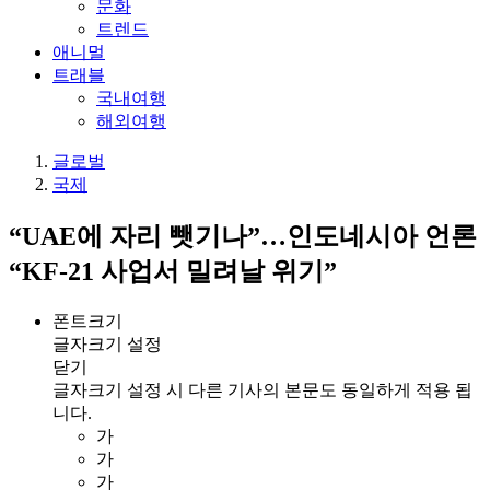
문화
트렌드
애니멀
트래블
국내여행
해외여행
글로벌
국제
“UAE에 자리 뺏기나”…인도네시아 언론
“KF-21 사업서 밀려날 위기”
폰트크기
글자크기 설정
닫기
글자크기 설정 시 다른 기사의 본문도 동일하게 적용 됩
니다.
가
가
가