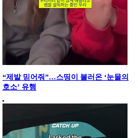
“제발 믿어줘”…스띵이 불러온 ‘눈물의
호소’ 유행