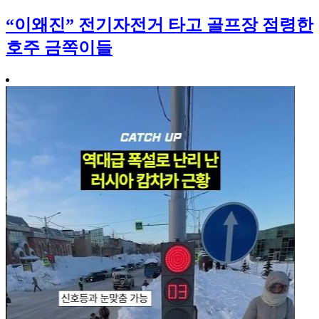
“이왜진” 전기자전거 타고 골프장 점령한
호주 금쪽이들