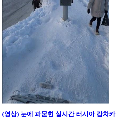
(영상) 눈에 파묻힌 실시간 러시아 캄차카