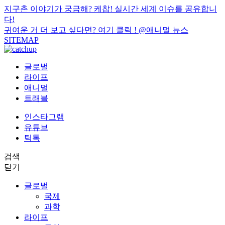
지구촌 이야기가 궁금해? 케찹! 실시간 세계 이슈를 공유합니
다!
귀여운 거 더 보고 싶다면? 여기 클릭 !
@애니멀 뉴스
SITEMAP
글로벌
라이프
애니멀
트래블
인스타그램
유튜브
틱톡
검색
닫기
글로벌
국제
과학
라이프