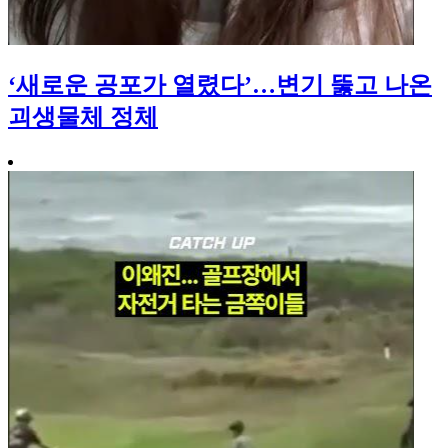
‘새로운 공포가 열렸다’…변기 뚫고 나온
괴생물체 정체