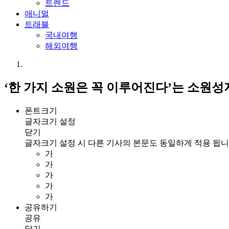
트렌드
애니멀
트래블
국내여행
해외여행
‘한 가지 소원은 꼭 이루어진다’는 소원
폰트크기
글자크기 설정
닫기
글자크기 설정 시 다른 기사의 본문도 동일하게 적용 됩니
가
가
가
가
가
공유하기
공유
닫기