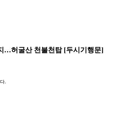
성지…허굴산 천불천탑 [두시기행문]
다.