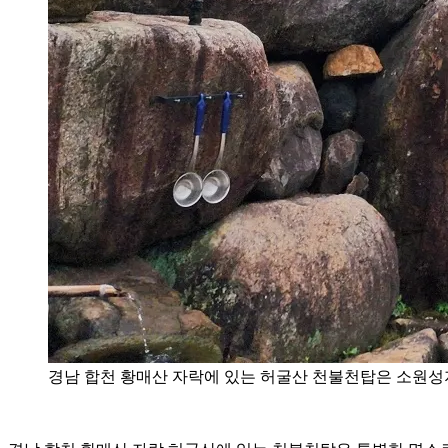
경남 합천 황매산 자락에 있는 허굴산 천불천탑은 소원성