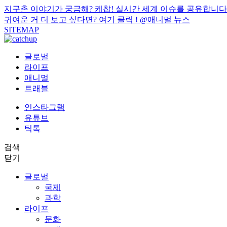
지구촌 이야기가 궁금해? 케찹! 실시간 세계 이슈를 공유합니다
귀여운 거 더 보고 싶다면? 여기 클릭 !
@애니멀 뉴스
SITEMAP
글로벌
라이프
애니멀
트래블
인스타그램
유튜브
틱톡
검색
닫기
글로벌
국제
과학
라이프
문화