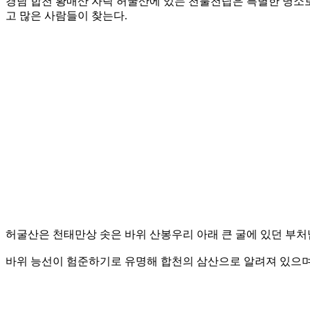
경남 합천 황매산 자락 허굴산에 있는 천불천탑은 특별한 명소로
고 많은 사람들이 찾는다.
허굴산은 천태만상 솟은 바위 산봉우리 아래 큰 굴에 있던 부처
바위 능선이 험준하기로 유명해 합천의 삼산으로 알려져 있으며 