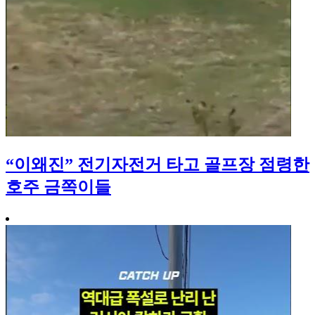
“이왜진” 전기자전거 타고 골프장 점령한
호주 금쪽이들