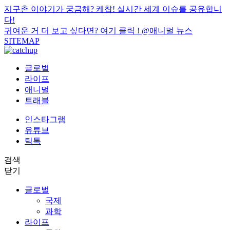
지구촌 이야기가 궁금해? 케찹! 실시간 세계 이슈를 공유합니
다!
귀여운 거 더 보고 싶다면? 여기 클릭 !
@애니멀 뉴스
SITEMAP
글로벌
라이프
애니멀
트래블
인스타그램
유튜브
틱톡
검색
닫기
글로벌
국제
과학
라이프