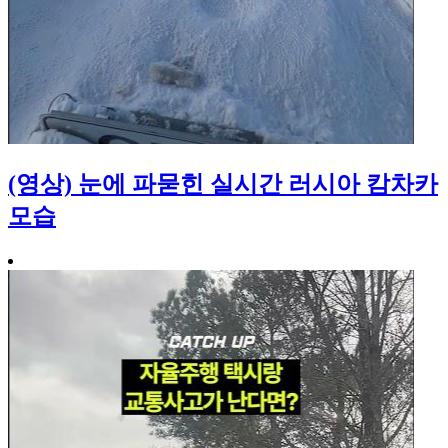
(영상) 눈에 파묻힌 실시간 러시아 캄차카
모습