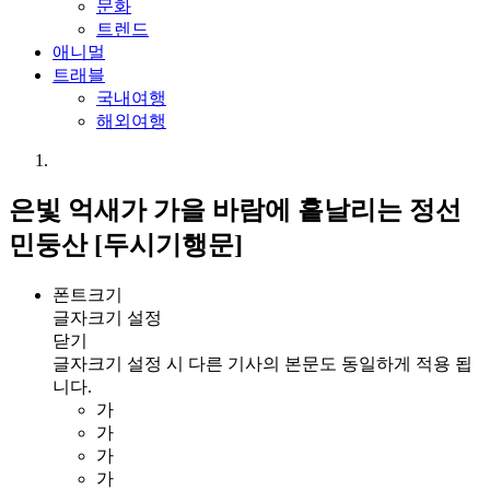
문화
트렌드
애니멀
트래블
국내여행
해외여행
은빛 억새가 가을 바람에 흩날리는 정선
민둥산 [두시기행문]
폰트크기
글자크기 설정
닫기
글자크기 설정 시 다른 기사의 본문도 동일하게 적용 됩
니다.
가
가
가
가