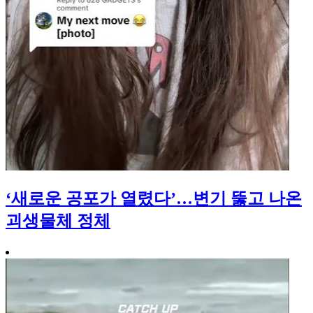
‘새로운 공포가 열렸다’…변기 뚫고 나온
괴생물체 정체