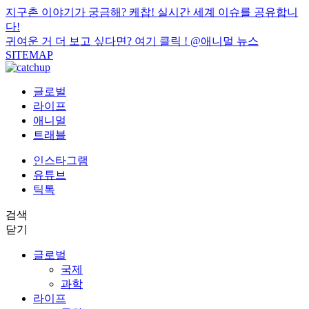
지구촌 이야기가 궁금해? 케찹! 실시간 세계 이슈를 공유합니
다!
귀여운 거 더 보고 싶다면? 여기 클릭 !
@애니멀 뉴스
SITEMAP
글로벌
라이프
애니멀
트래블
인스타그램
유튜브
틱톡
검색
닫기
글로벌
국제
과학
라이프