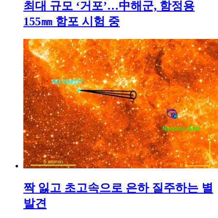
최대 규모 ‘거포’…中해군, 함정용
155㎜ 함포 시험 중
짝 잃고 초고속으로 은하 질주하는 별
발견