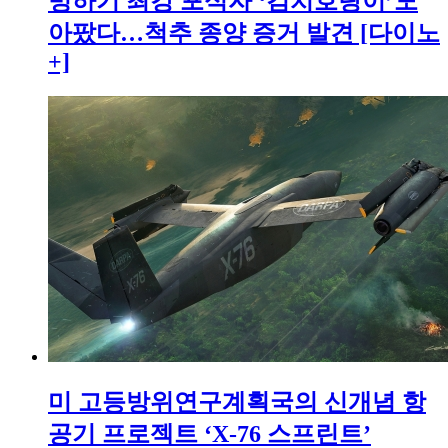
빙하기 최강 포식자 ‘검치호랑이’도
아팠다…척추 종양 증거 발견 [다이노
+]
미 고등방위연구계획국의 신개념 항
공기 프로젝트 ‘X-76 스프린트’