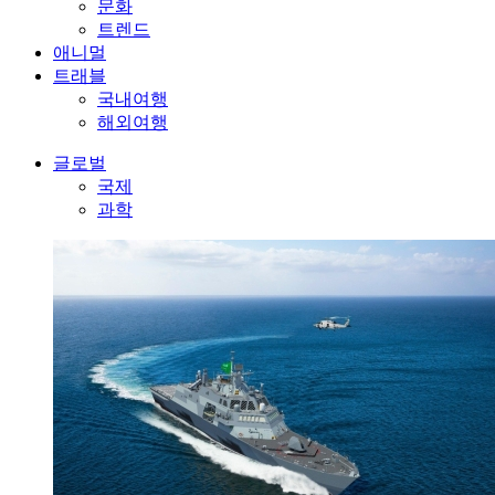
문화
트렌드
애니멀
트래블
국내여행
해외여행
글로벌
국제
과학