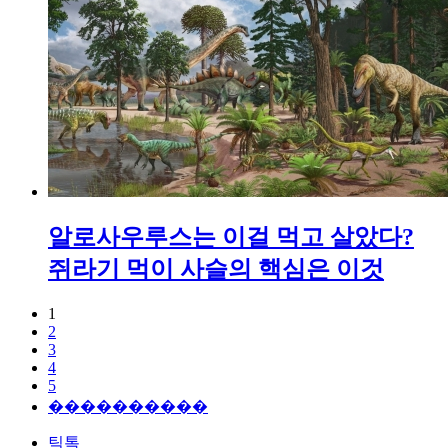
알로사우루스는 이걸 먹고 살았다?
쥐라기 먹이 사슬의 핵심은 이것
1
2
3
4
5
����������
틱톡