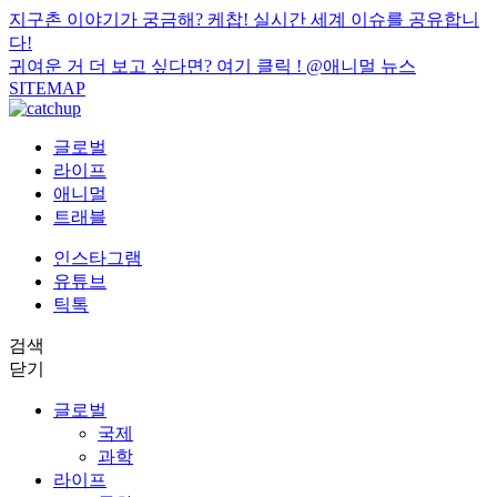
지구촌 이야기가 궁금해? 케찹! 실시간 세계 이슈를 공유합니
다!
귀여운 거 더 보고 싶다면? 여기 클릭 !
@애니멀 뉴스
SITEMAP
글로벌
라이프
애니멀
트래블
인스타그램
유튜브
틱톡
검색
닫기
글로벌
국제
과학
라이프