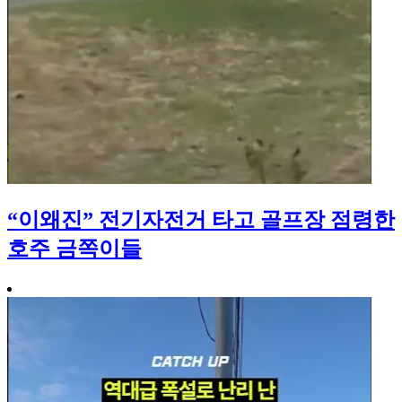
“이왜진” 전기자전거 타고 골프장 점령한
호주 금쪽이들