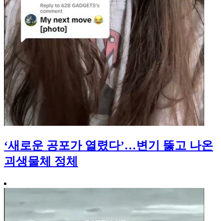
‘새로운 공포가 열렸다’…변기 뚫고 나온
괴생물체 정체