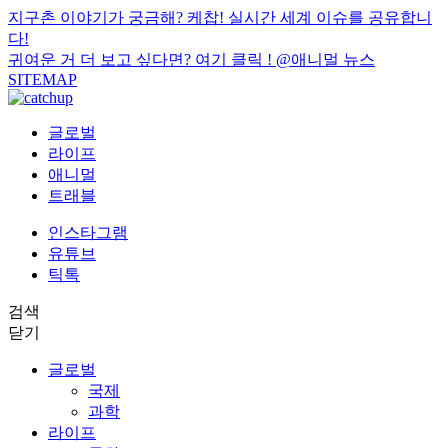
지구촌 이야기가 궁금해? 케찹! 실시간 세계 이슈를 공유합니
다!
귀여운 거 더 보고 싶다면? 여기 클릭 !
@애니멀 뉴스
SITEMAP
글로벌
라이프
애니멀
트래블
인스타그램
유튜브
틱톡
검색
닫기
글로벌
국제
과학
라이프