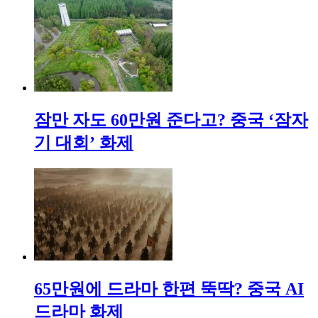
잠만 자도 60만원 준다고? 중국 ‘잠자
기 대회’ 화제
65만원에 드라마 한편 뚝딱? 중국 AI
드라마 화제