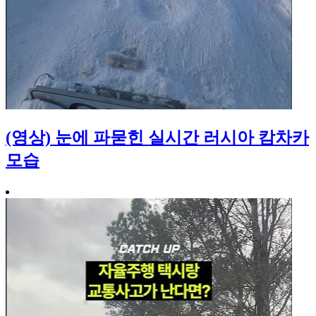
(영상) 눈에 파묻힌 실시간 러시아 캄차카
모습