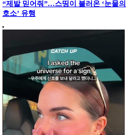
“제발 믿어줘”…스띵이 불러온 ‘눈물의
호소’ 유행