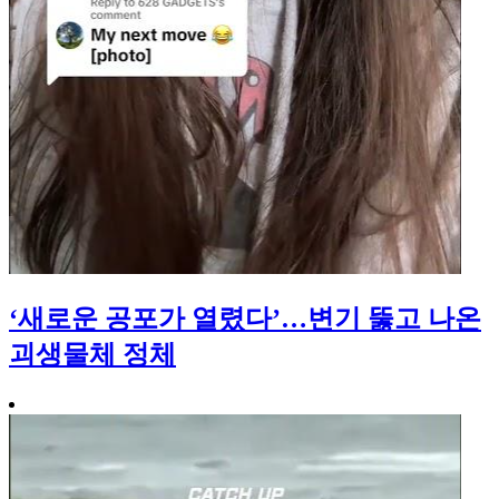
‘새로운 공포가 열렸다’…변기 뚫고 나온
괴생물체 정체