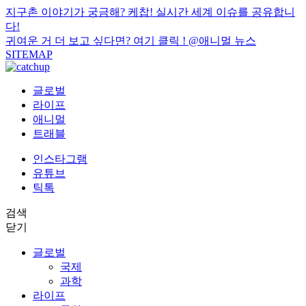
지구촌 이야기가 궁금해? 케찹! 실시간 세계 이슈를 공유합니
다!
귀여운 거 더 보고 싶다면? 여기 클릭 !
@애니멀 뉴스
SITEMAP
글로벌
라이프
애니멀
트래블
인스타그램
유튜브
틱톡
검색
닫기
글로벌
국제
과학
라이프