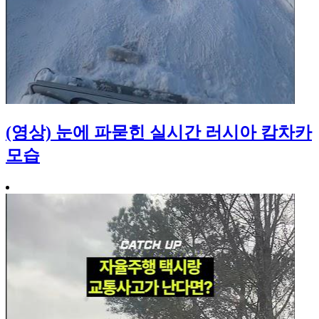
(영상) 눈에 파묻힌 실시간 러시아 캄차카
모습