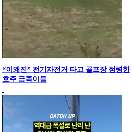
“이왜진” 전기자전거 타고 골프장 점령한
호주 금쪽이들