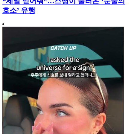
“제발 믿어줘”…스띵이 불러온 ‘눈물의
호소’ 유행