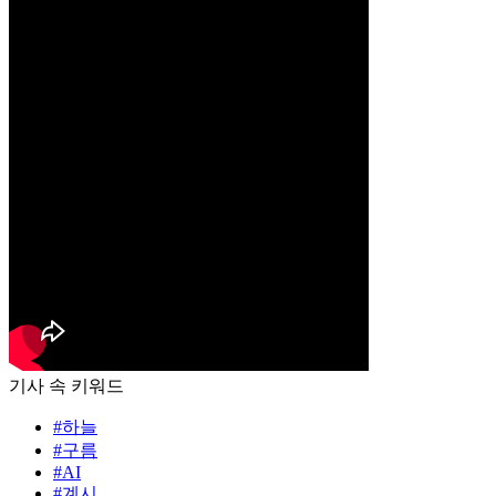
기사 속 키워드
#하늘
#구름
#AI
#계시