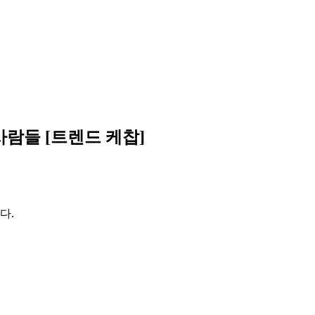
사람들 [트렌드 케찹]
다.