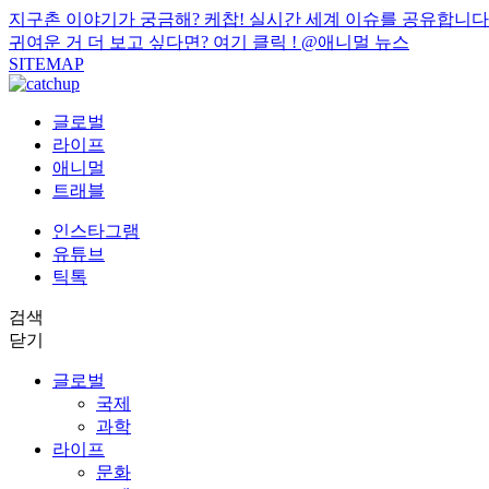
지구촌 이야기가 궁금해? 케찹! 실시간 세계 이슈를 공유합니다
귀여운 거 더 보고 싶다면? 여기 클릭 !
@애니멀 뉴스
SITEMAP
글로벌
라이프
애니멀
트래블
인스타그램
유튜브
틱톡
검색
닫기
글로벌
국제
과학
라이프
문화