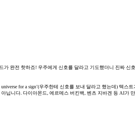
r a sign’ 트렌드가 완전 핫하죠! 우주에게 신호를 달라고 기도했더니 진
niverse for a sign’(우주한테 신호를 보내 달라고 했는데) 텍스
아닙니다. 다이아몬드, 에르메스 버킨백, 벤츠 지바겐 등 AI가 만