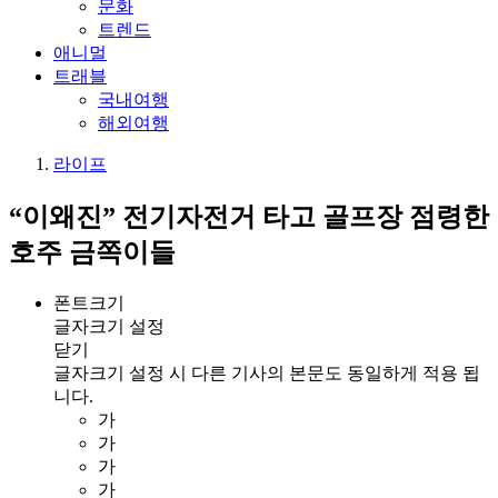
문화
트렌드
애니멀
트래블
국내여행
해외여행
라이프
“이왜진” 전기자전거 타고 골프장 점령한
호주 금쪽이들
폰트크기
글자크기 설정
닫기
글자크기 설정 시 다른 기사의 본문도 동일하게 적용 됩
니다.
가
가
가
가