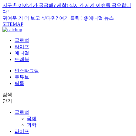
지구촌 이야기가 궁금해? 케찹! 실시간 세계 이슈를 공유합니
다!
귀여운 거 더 보고 싶다면? 여기 클릭 !
@애니멀 뉴스
SITEMAP
글로벌
라이프
애니멀
트래블
인스타그램
유튜브
틱톡
검색
닫기
글로벌
국제
과학
라이프