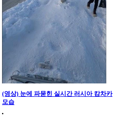
(영상) 눈에 파묻힌 실시간 러시아 캄차카
모습