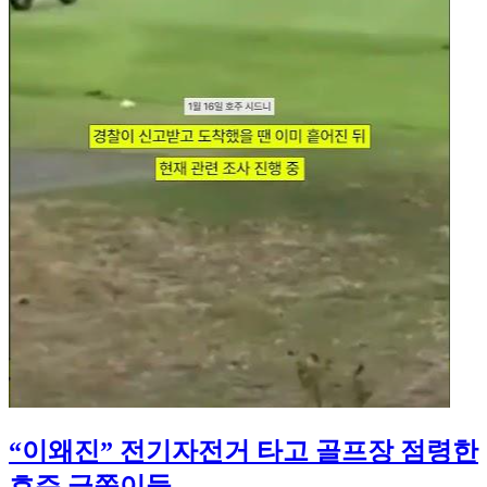
“이왜진” 전기자전거 타고 골프장 점령한
호주 금쪽이들