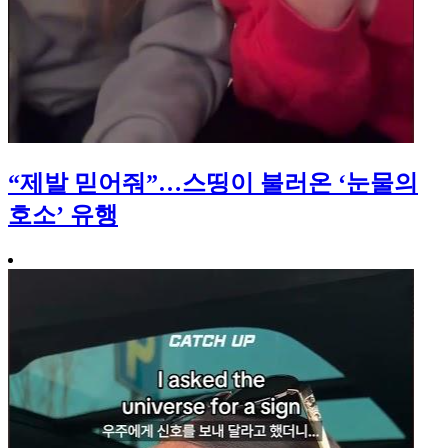
“제발 믿어줘”…스띵이 불러온 ‘눈물의
호소’ 유행