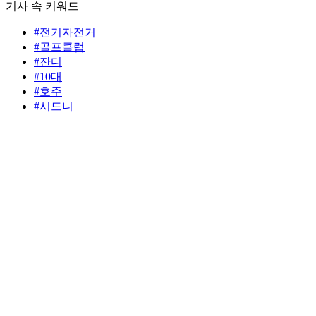
기사 속 키워드
#전기자전거
#골프클럽
#잔디
#10대
#호주
#시드니