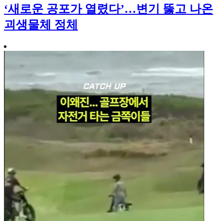
‘새로운 공포가 열렸다’…변기 뚫고 나온
괴생물체 정체