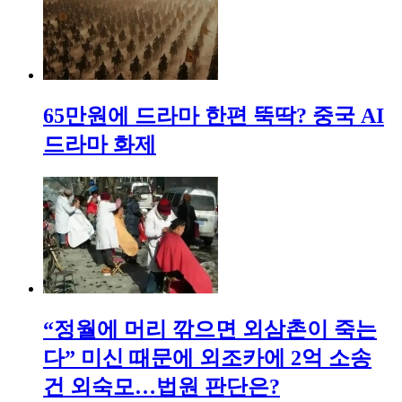
65만원에 드라마 한편 뚝딱? 중국 AI
드라마 화제
“정월에 머리 깎으면 외삼촌이 죽는
다” 미신 때문에 외조카에 2억 소송
건 외숙모…법원 판단은?