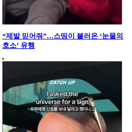
“제발 믿어줘”…스띵이 불러온 ‘눈물의
호소’ 유행