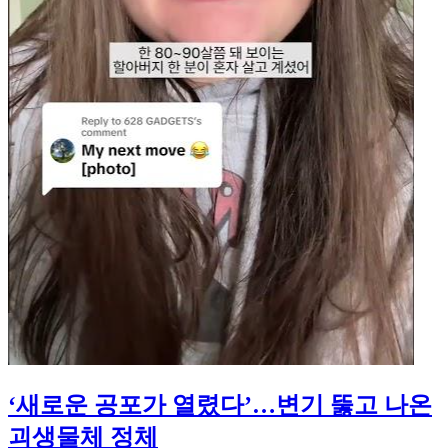
‘새로운 공포가 열렸다’…변기 뚫고 나온
괴생물체 정체