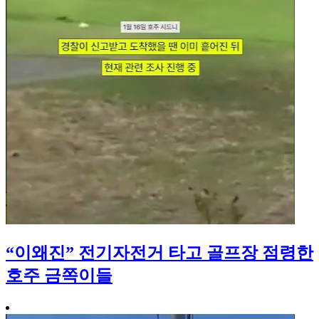
“이왜진” 전기자전거 타고 골프장 점령한
호주 금쪽이들