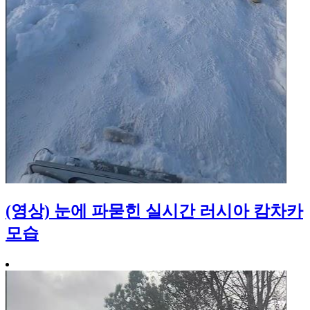
(영상) 눈에 파묻힌 실시간 러시아 캄차카
모습