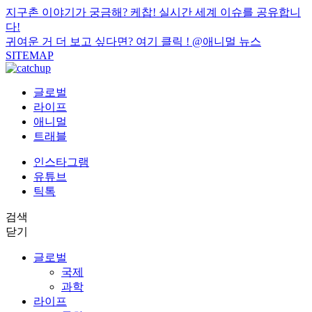
지구촌 이야기가 궁금해? 케찹! 실시간 세계 이슈를 공유합니
다!
귀여운 거 더 보고 싶다면? 여기 클릭 !
@애니멀 뉴스
SITEMAP
글로벌
라이프
애니멀
트래블
인스타그램
유튜브
틱톡
검색
닫기
글로벌
국제
과학
라이프