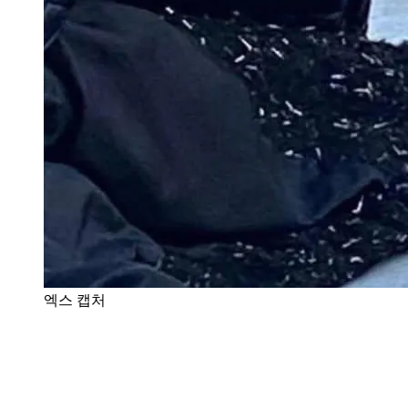
엑스 캡처