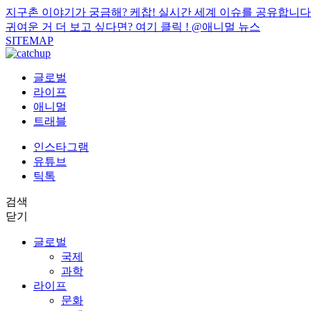
지구촌 이야기가 궁금해? 케찹! 실시간 세계 이슈를 공유합니다
귀여운 거 더 보고 싶다면? 여기 클릭 !
@애니멀 뉴스
SITEMAP
글로벌
라이프
애니멀
트래블
인스타그램
유튜브
틱톡
검색
닫기
글로벌
국제
과학
라이프
문화