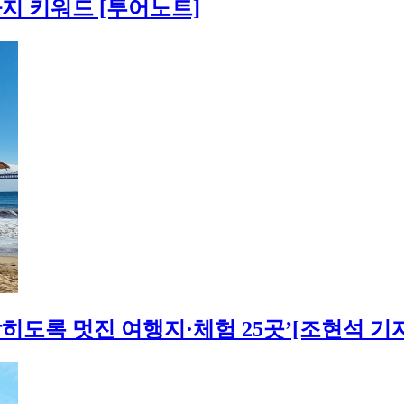
지 키워드 [투어노트]
막히도록 멋진 여행지·체험 25곳’[조현석 기