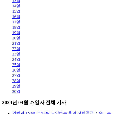
13일
14일
15일
16일
17일
18일
19일
20일
21일
22일
23일
24일
25일
26일
27일
28일
29일
30일
2024년 04월 27일자 전체 기사
인텔과 TSMC 앞다퉈 도입하는 후면 전력공급 기술…누