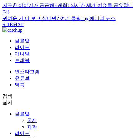
지구촌 이야기가 궁금해? 케찹! 실시간 세계 이슈를 공유합니
다!
귀여운 거 더 보고 싶다면? 여기 클릭 !
@애니멀 뉴스
SITEMAP
글로벌
라이프
애니멀
트래블
인스타그램
유튜브
틱톡
검색
닫기
글로벌
국제
과학
라이프