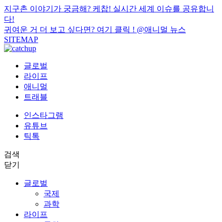
지구촌 이야기가 궁금해? 케찹! 실시간 세계 이슈를 공유합니
다!
귀여운 거 더 보고 싶다면? 여기 클릭 !
@애니멀 뉴스
SITEMAP
글로벌
라이프
애니멀
트래블
인스타그램
유튜브
틱톡
검색
닫기
글로벌
국제
과학
라이프