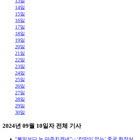
13일
14일
15일
16일
17일
18일
19일
20일
21일
22일
23일
24일
25일
26일
27일
28일
29일
30일
2024년 09월 10일자 전체 기사
“볼일보다 눈 마주치겠네”···‘칸막이 없는’ 중국 화장실