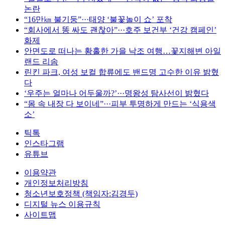
논란
“16만㎞ 불기둥”···태양 ‘불꽃놀이 쇼’ 포착
“회사에서 똥 싸도 괜찮아”···호주 보건부 ‘건강 캠페인’
화제
안면도로 떠나는 황홀한 가을 낙조 여행…꽃지해변 아일
랜드 리솜
린킨 파크, 여성 보컬 합류에도 밴드명 고수한 이유 밝혔
다
‘우주는 얼마나 어두울까?’···명왕성 탐사선이 밝혔다
“몸 속 내장 다 보이네”···피부 투명하게 만드는 ‘식용색
소’
틱톡
인스타그램
유튜브
이용약관
개인정보처리방침
청소년보호정책 (책임자:김경두)
디지털 뉴스 이용규칙
사이트맵