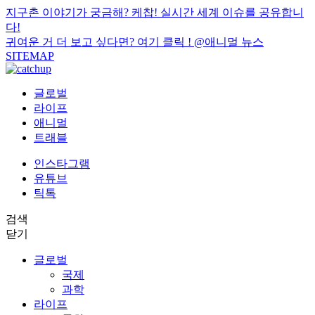
지구촌 이야기가 궁금해? 케찹! 실시간 세계 이슈를 공유합니
다!
귀여운 거 더 보고 싶다면? 여기 클릭 !
@애니멀 뉴스
SITEMAP
글로벌
라이프
애니멀
트래블
인스타그램
유튜브
틱톡
검색
닫기
글로벌
국제
과학
라이프