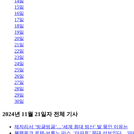
14일
15일
16일
17일
18일
19일
20일
21일
22일
23일
24일
25일
26일
27일
28일
29일
30일
2024년 11월 21일자 전체 기사
제자리서 ‘빙글빙글’…‘세계 최대 빙산’ 발 묶인 이유는
블랙핑크 로제-브루노 마스, ‘아파트’ 무대 선보인다…‘마