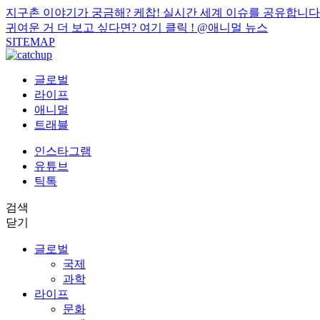
지구촌 이야기가 궁금해? 케찹! 실시간 세계 이슈를 공유합니다
귀여운 거 더 보고 싶다면? 여기 클릭 !
@애니멀 뉴스
SITEMAP
글로벌
라이프
애니멀
트래블
인스타그램
유튜브
틱톡
검색
닫기
글로벌
국제
과학
라이프
문화