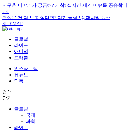
지구촌 이야기가 궁금해? 케찹! 실시간 세계 이슈를 공유합니
다!
귀여운 거 더 보고 싶다면? 여기 클릭 !
@애니멀 뉴스
SITEMAP
글로벌
라이프
애니멀
트래블
인스타그램
유튜브
틱톡
검색
닫기
글로벌
국제
과학
라이프