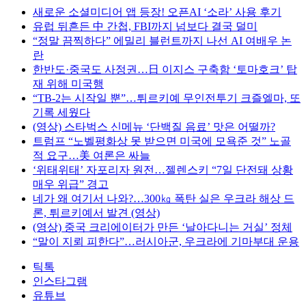
새로운 소셜미디어 앱 등장! 오픈AI ‘소라’ 사용 후기
유럽 뒤흔든 中 간첩, FBI까지 넘보다 결국 덜미
“정말 끔찍하다” 에밀리 블런트까지 나선 AI 여배우 논
란
한반도·중국도 사정권…日 이지스 구축함 ‘토마호크’ 탑
재 위해 미국행
“TB-2는 시작일 뿐”…튀르키예 무인전투기 크즐엘마, 또
기록 세웠다
(영상) 스타벅스 신메뉴 ‘단백질 음료’ 맛은 어떨까?
트럼프 “노벨평화상 못 받으면 미국에 모욕준 것” 노골
적 요구…美 여론은 싸늘
‘위태위태’ 자포리자 원전…젤렌스키 “7일 단전돼 상황
매우 위급” 경고
네가 왜 여기서 나와?…300㎏ 폭탄 실은 우크라 해상 드
론, 튀르키예서 발견 (영상)
(영상) 중국 크리에이터가 만든 ‘날아다니는 거실’ 정체
“말이 지뢰 피한다”…러시아군, 우크라에 기마부대 운용
틱톡
인스타그램
유튜브