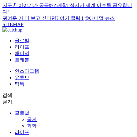
지구촌 이야기가 궁금해? 케찹! 실시간 세계 이슈를 공유합니
다!
귀여운 거 더 보고 싶다면? 여기 클릭 !
@애니멀 뉴스
SITEMAP
글로벌
라이프
애니멀
트래블
인스타그램
유튜브
틱톡
검색
닫기
글로벌
국제
과학
라이프