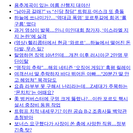
용추계곡이 있는 여름 산행지 대야산
“남아공 갈래?” vs “신당 창당” 트럼프·머스크 또 충돌
하늘에 쓰나미가?…‘역대급 폭염’ 포르투갈에 희귀 ‘롤
구름’ 떴다
과거 영상이 발목…인니 미인대회 참가자, ‘이스라엘 지
지 논란’에 실격
(영상) 헬리콥터에서 현금 ‘와르르’…하늘에서 떨어진 돈
다발, 무슨 일?
탈영하면 징역 10년인데…개전 이후 러시아군 2만명 무
단이탈
“명작의 추락”…해외 네티즌 ‘오징어 게임3’ 혹평 릴레이
여객선서 딸 추락하자 바다 뛰어든 아빠…“20분간 딸 안
고 헤엄쳐” 목격담도
요즘 라부부 못 구해서 난리라는데…Z세대가 주목하는
‘몬치치’는 어때요?
美 벙커버스터에 구멍 크게 뚫렸나?…이란 포르도 핵시
설서 중장비 동원 작업
트럼프 치적 내세우기? 이란 공습 B-2 조종사들 백악관
초청받아
보너스 요구했다가 사장이 쏜 총에 사망한 직원…정부
긴축 탓?