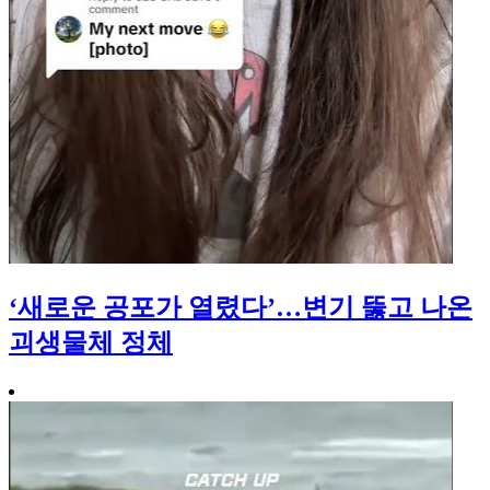
‘새로운 공포가 열렸다’…변기 뚫고 나온
괴생물체 정체