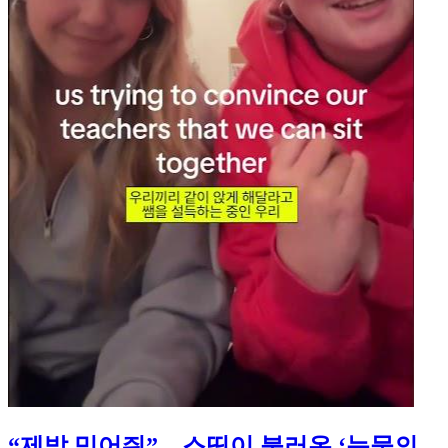
“제발 믿어줘”…스띵이 불러온 ‘눈물의