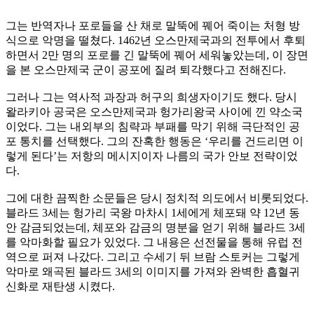
그는 반역자나 포로들을 산 채로 말뚝에 꿰어 죽이는 처형 방
식으로 악명을 떨쳤다. 1462년 오스만제국과의 전투에서 후퇴
하면서 2만 명의 포로를 긴 말뚝에 꿰어 세워놓았는데, 이 장면
을 본 오스만제국 군이 공포에 질려 퇴각했다고 전해진다.
그러나 그는 역사적 과장과 허구의 희생자이기도 했다. 당시
왈라키아 공국은 오스만제국과 헝가리왕국 사이에 낀 약소국
이었다. 그는 내외부의 침략과 부패를 막기 위해 극단적인 공
포 통치를 선택했다. 그의 잔혹한 행동은 ‘우리를 건드리면 이
렇게 된다’는 저항의 메시지이자 나름의 국가 안보 전략이었
다.
그에 대한 끔찍한 소문들은 당시 정치적 의도에서 비롯되었다.
블라드 3세는 헝가리 국왕 마차시 1세에게 체포돼 약 12년 동
안 감금되었는데, 체포와 감금의 명분을 얻기 위해 블라드 3세
를 악마화할 필요가 있었다. 그 내용은 선전물을 통해 유럽 전
역으로 퍼져 나갔다. 그리고 수세기 뒤 브람 스토커는 그렇게
악마로 왜곡된 블라드 3세의 이미지를 가져와 완벽한 흡혈귀
신화로 재탄생 시켰다.