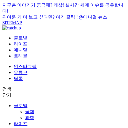
지구촌 이야기가 궁금해? 케찹! 실시간 세계 이슈를 공유합니
다!
귀여운 거 더 보고 싶다면? 여기 클릭 !
@애니멀 뉴스
SITEMAP
글로벌
라이프
애니멀
트래블
인스타그램
유튜브
틱톡
검색
닫기
글로벌
국제
과학
라이프