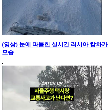
(영상) 눈에 파묻힌 실시간 러시아 캄차카
모습