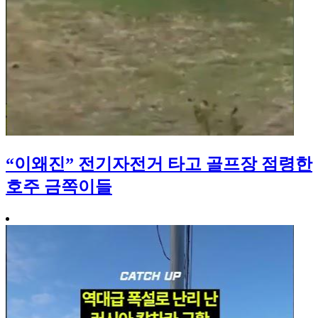
“이왜진” 전기자전거 타고 골프장 점령한
호주 금쪽이들