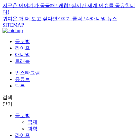
지구촌 이야기가 궁금해? 케찹! 실시간 세계 이슈를 공유합니
다!
귀여운 거 더 보고 싶다면? 여기 클릭 !
@애니멀 뉴스
SITEMAP
글로벌
라이프
애니멀
트래블
인스타그램
유튜브
틱톡
검색
닫기
글로벌
국제
과학
라이프