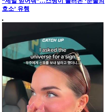
“제발 믿어줘”…스띵이 불러온 ‘눈물의
호소’ 유행