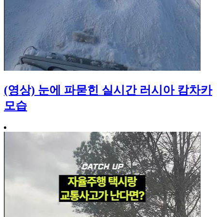
(영상) 눈에 파묻힌 실시간 러시아 캄차카
모습