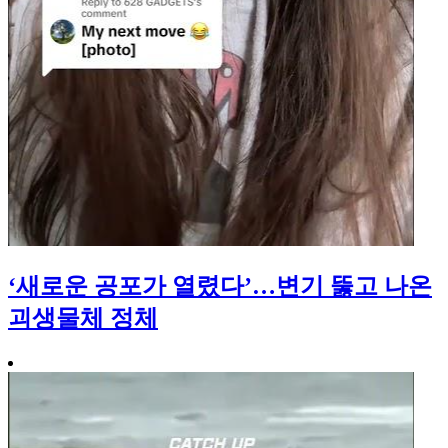
‘새로운 공포가 열렸다’…변기 뚫고 나온
괴생물체 정체