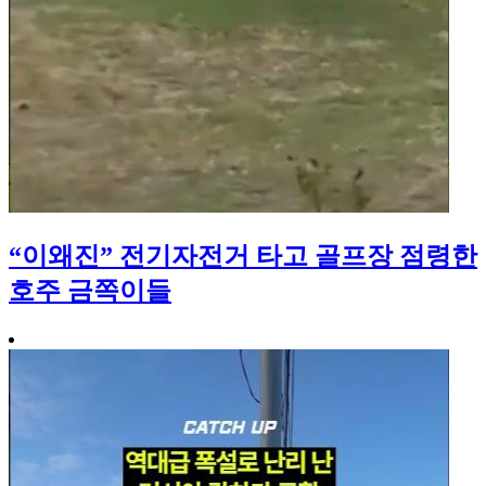
“이왜진” 전기자전거 타고 골프장 점령한
호주 금쪽이들