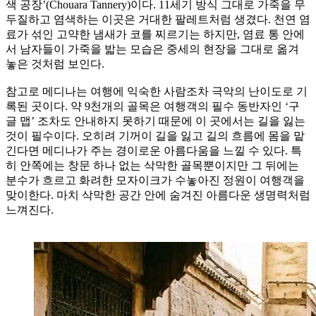
색 공장’(Chouara Tannery)이다. 11세기 방식 그대로 가죽을 무
두질하고 염색하는 이곳은 거대한 팔레트처럼 생겼다. 천연 염
료가 섞인 고약한 냄새가 코를 찌르기는 하지만, 염료 통 안에
서 남자들이 가죽을 밟는 모습은 중세의 현장을 그대로 옮겨
놓은 것처럼 보인다.
참고로 메디나는 여행에 익숙한 사람조차 극악의 난이도로 기
록된 곳이다. 약 9천개의 골목은 여행객의 필수 동반자인 ‘구
글 맵’ 조차도 안내하지 못하기 때문에 이 곳에서는 길을 잃는
것이 필수이다. 오히려 기꺼이 길을 잃고 길의 흐름에 몸을 맡
긴다면 메디나가 주는 경이로운 아름다움을 느낄 수 있다. 특
히 안쪽에는 창문 하나 없는 삭막한 골목뿐이지만 그 뒤에는
분수가 흐르고 화려한 모자이크가 수놓아진 정원이 여행객을
맞이한다. 마치 삭막한 공간 안에 숨겨진 아름다운 생명력처럼
느껴진다.