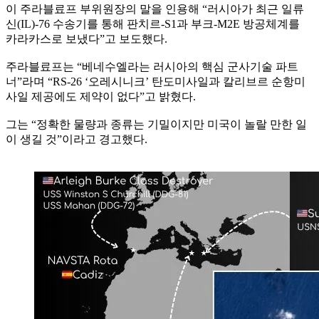
이 주라블료프 부위원장의 말을 인용해 “러시아가 최근 일류
신(IL)-76 수송기를 통해 판치르-S1과 부크-M2E 방공체계를
카라카스로 보냈다”고 보도했다.
주라블료프는 “베네수엘라는 러시아의 핵심 군사기술 파트
너”라며 “RS-26 ‘오레시니크’ 탄도미사일과 칼리브르 순항미
사일 제공에도 제약이 없다”고 밝혔다.
그는 “정확한 물량과 종류는 기밀이지만 미국이 놀랄 만한 일
이 생길 것”이라고 경고했다.