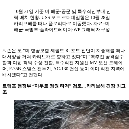
10월 31일 기준 미 해군·공군 및 특수작전부대 전
력 배치 현황. USS 포트 로더데일함은 10월 28일
카리브해를 떠나 플로리다로 이동했다. 자료=미
해군·국방부·플라이트레이더·WP 그래픽 재구성
워존은 또 “미 항공모함 제럴드 R. 포드 전단이 지중해를 떠나
대서양을 거쳐 카리브해로 향하고 있다”며 “핵추진 공격잠수
함과 여덟 척의 수상 전함, 특수작전 지원선 MV 오션 트레이
더, F-35B 스텔스 전투기, AC-130 건십 등이 이미 작전 지역에
배치됐다”고 전했다.
트럼프 행정부 “마두로 정권 타격” 검토…카리브해 긴장 최고
조