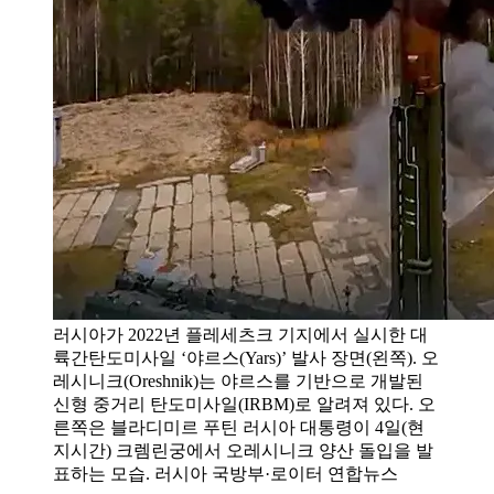
러시아가 2022년 플레세츠크 기지에서 실시한 대
륙간탄도미사일 ‘야르스(Yars)’ 발사 장면(왼쪽). 오
레시니크(Oreshnik)는 야르스를 기반으로 개발된
신형 중거리 탄도미사일(IRBM)로 알려져 있다. 오
른쪽은 블라디미르 푸틴 러시아 대통령이 4일(현
지시간) 크렘린궁에서 오레시니크 양산 돌입을 발
표하는 모습. 러시아 국방부·로이터 연합뉴스