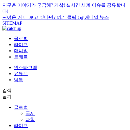
지구촌 이야기가 궁금해? 케찹! 실시간 세계 이슈를 공유합니
다!
귀여운 거 더 보고 싶다면? 여기 클릭 !
@애니멀 뉴스
SITEMAP
글로벌
라이프
애니멀
트래블
인스타그램
유튜브
틱톡
검색
닫기
글로벌
국제
과학
라이프