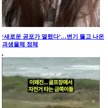
‘새로운 공포가 열렸다’…변기 뚫고 나온
괴생물체 정체