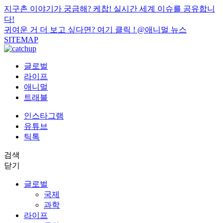
지구촌 이야기가 궁금해? 케찹! 실시간 세계 이슈를 공유합니
다!
귀여운 거 더 보고 싶다면? 여기 클릭 !
@애니멀 뉴스
SITEMAP
글로벌
라이프
애니멀
트래블
인스타그램
유튜브
틱톡
검색
닫기
글로벌
국제
과학
라이프