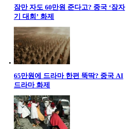
잠만 자도 60만원 준다고? 중국 ‘잠자
기 대회’ 화제
65만원에 드라마 한편 뚝딱? 중국 AI
드라마 화제