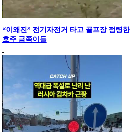
“이왜진” 전기자전거 타고 골프장 점령한
호주 금쪽이들