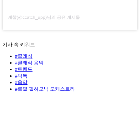
케찹(@ccatch_upp)님의 공유 게시물
기사 속 키워드
#클래식
#클래식 음악
#트렌드
#틱톡
#음악
#로열 필하모닉 오케스트라