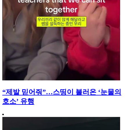
“제발 믿어줘”…스띵이 불러온 ‘눈물의
호소’ 유행