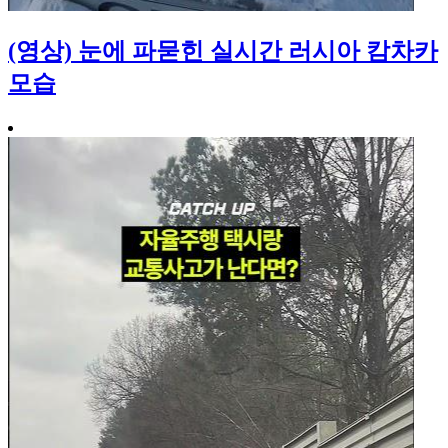
(영상) 눈에 파묻힌 실시간 러시아 캄차카
모습