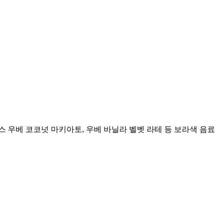
스 우베 코코넛 마키아토, 우베 바닐라 벨벳 라테 등 보라색 음료