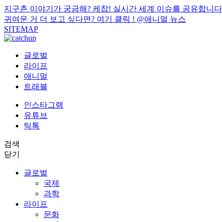
지구촌 이야기가 궁금해? 케찹! 실시간 세계 이슈를 공유합니다
귀여운 거 더 보고 싶다면? 여기 클릭 !
@애니멀 뉴스
SITEMAP
글로벌
라이프
애니멀
트래블
인스타그램
유튜브
틱톡
검색
닫기
글로벌
국제
과학
라이프
문화