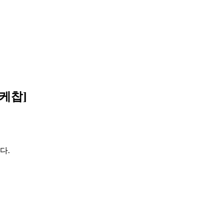
케찹]
다.