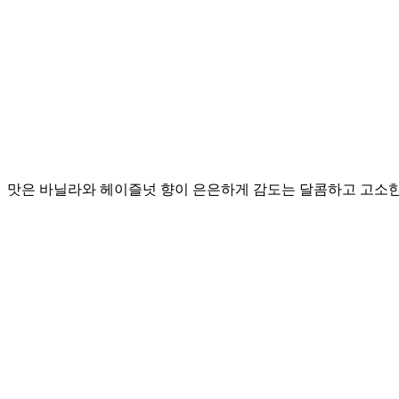
맛은 바닐라와 헤이즐넛 향이 은은하게 감도는 달콤하고 고소한