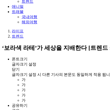
트렌드
애니멀
트래블
국내여행
해외여행
라이프
트렌드
‘보라색 라테’가 세상을 지배한다 [트렌드 
폰트크기
글자크기 설정
닫기
글자크기 설정 시 다른 기사의 본문도 동일하게 적용 됩니
가
가
가
가
가
공유하기