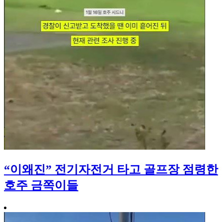
“이왜진” 전기자전거 타고 골프장 점령한
호주 금쪽이들