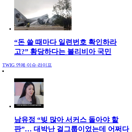
“돈 쓸 때마다 일련번호 확인하라
고?” 황당하다는 볼리비아 국민
TWIG
연예·이슈·라이프
남유정 “빚 많아 서커스 돌아야 할
판”… 대박난 걸그룹이었는데 어쩌다