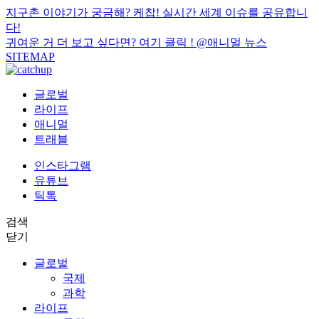
지구촌 이야기가 궁금해? 케찹! 실시간 세계 이슈를 공유합니
다!
귀여운 거 더 보고 싶다면? 여기 클릭 !
@애니멀 뉴스
SITEMAP
글로벌
라이프
애니멀
트래블
인스타그램
유튜브
틱톡
검색
닫기
글로벌
국제
과학
라이프