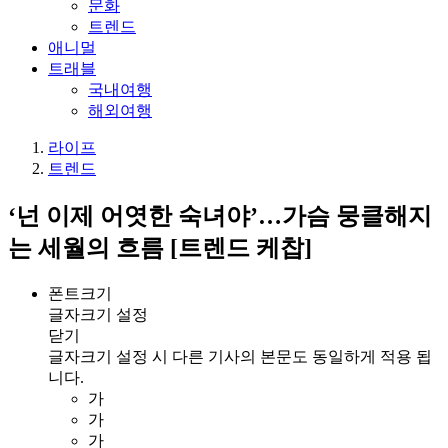
문화
트렌드
애니멀
트래블
국내여행
해외여행
라이프
트렌드
‘넌 이제 어엿한 숙녀야’…가슴 뭉클해지
는 세월의 흐름 [트렌드 케찹]
폰트크기
글자크기 설정
닫기
글자크기 설정 시 다른 기사의 본문도 동일하게 적용 됩
니다.
가
가
가