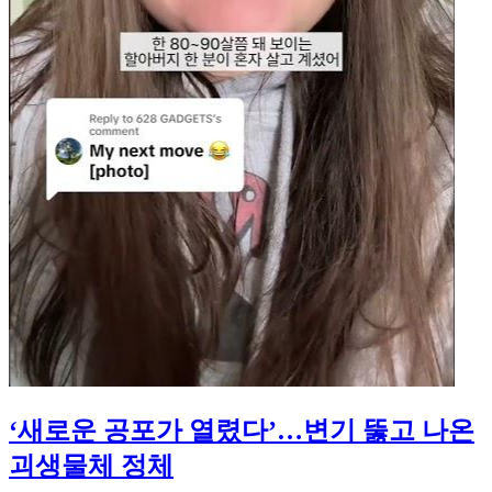
‘새로운 공포가 열렸다’…변기 뚫고 나온
괴생물체 정체