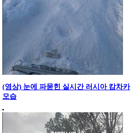
(영상) 눈에 파묻힌 실시간 러시아 캄차카
모습