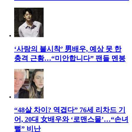
‘사랑의 불시착’ 男배우, 예상 못 한
충격 근황…“미안합니다” 팬들 멘붕
“48살 차이? 역겹다” 76세 리차드 기
어, 20대 女배우와 ‘로맨스물’…“손녀
뻘” 비난