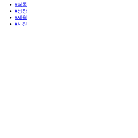
#틱톡
#성장
#세월
#사진