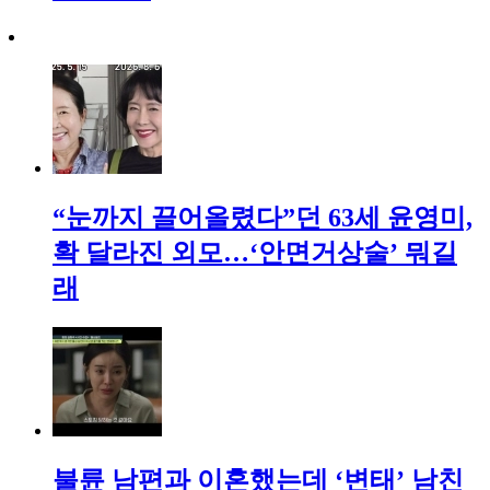
“눈까지 끌어올렸다”던 63세 윤영미,
확 달라진 외모…‘안면거상술’ 뭐길
래
불륜 남편과 이혼했는데 ‘변태’ 남친