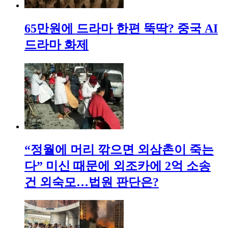
65만원에 드라마 한편 뚝딱? 중국 AI
드라마 화제
“정월에 머리 깎으면 외삼촌이 죽는
다” 미신 때문에 외조카에 2억 소송
건 외숙모…법원 판단은?