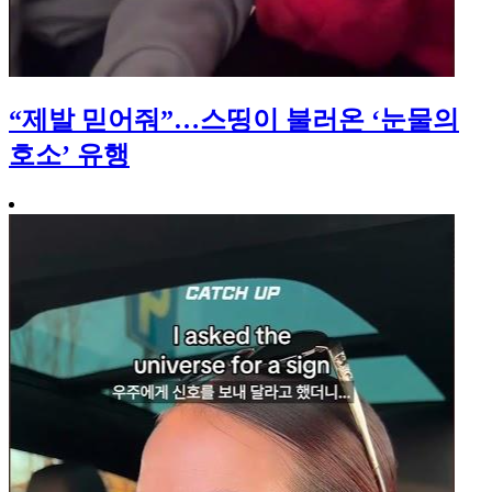
“제발 믿어줘”…스띵이 불러온 ‘눈물의
호소’ 유행