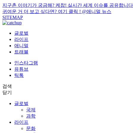
지구촌 이야기가 궁금해? 케찹! 실시간 세계 이슈를 공유합니다
귀여운 거 더 보고 싶다면? 여기 클릭 !
@애니멀 뉴스
SITEMAP
글로벌
라이프
애니멀
트래블
인스타그램
유튜브
틱톡
검색
닫기
글로벌
국제
과학
라이프
문화