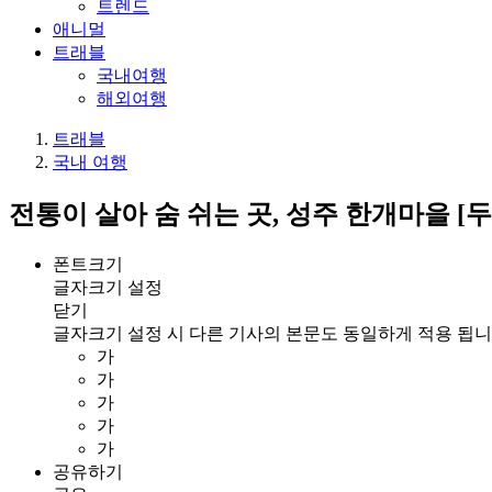
트렌드
애니멀
트래블
국내여행
해외여행
트래블
국내 여행
전통이 살아 숨 쉬는 곳, 성주 한개마을 [
폰트크기
글자크기 설정
닫기
글자크기 설정 시 다른 기사의 본문도 동일하게 적용 됩니
가
가
가
가
가
공유하기