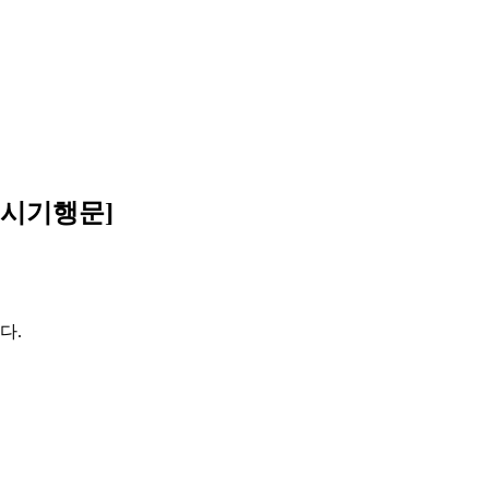
두시기행문]
다.