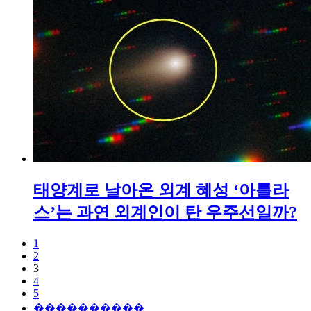
태양계로 날아온 외계 혜성 ‘아틀라
스’는 과연 외계인이 탄 우주선일까?
1
2
3
4
5
����������