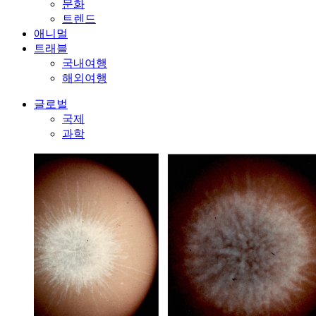
문화
트렌드
애니멀
트래블
국내여행
해외여행
글로벌
국제
과학