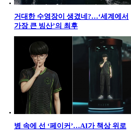
거대한 수영장이 생겼네?…‘세계에서
가장 큰 빙산’의 최후
병 속에 선 ‘페이커’…AI가 책상 위로