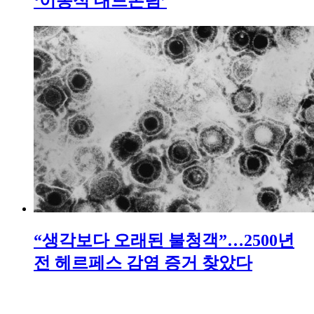
‘이동식 대드론팀’
“생각보다 오래된 불청객”…2500년
전 헤르페스 감염 증거 찾았다