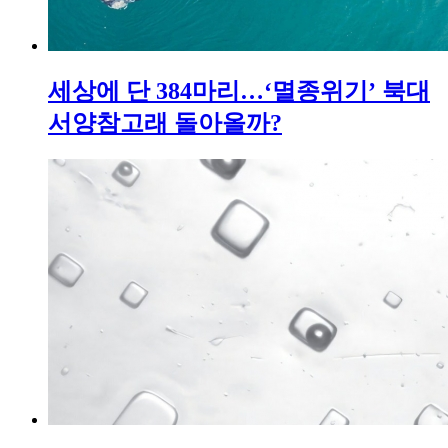
세상에 단 384마리…‘멸종위기’ 북대
서양참고래 돌아올까?