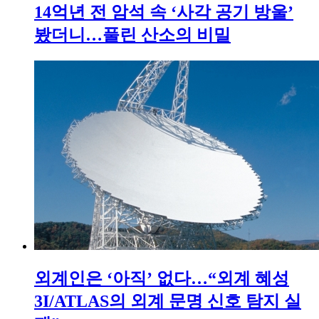
14억년 전 암석 속 ‘사각 공기 방울’
봤더니…풀린 산소의 비밀
외계인은 ‘아직’ 없다…“외계 혜성
3I/ATLAS의 외계 문명 신호 탐지 실