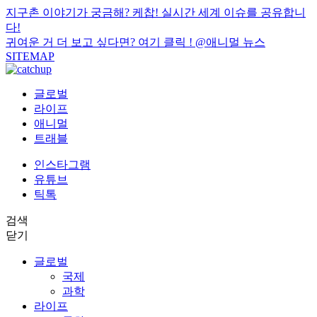
지구촌 이야기가 궁금해? 케찹! 실시간 세계 이슈를 공유합니
다!
귀여운 거 더 보고 싶다면? 여기 클릭 !
@애니멀 뉴스
SITEMAP
글로벌
라이프
애니멀
트래블
인스타그램
유튜브
틱톡
검색
닫기
글로벌
국제
과학
라이프