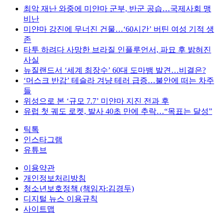
최악 재난 와중에 미얀마 군부, 반군 공습…국제사회 맹
비난
미얀마 강진에 무너진 건물…‘60시간’ 버틴 여성 기적 생
존
타투 하려다 사망한 브라질 인플루언서, 파묘 후 밝혀진
사실
뉴질랜드서 ‘세계 최장수’ 60대 도마뱀 발견…비결은?
‘머스크 반감’ 테슬라 겨냥 테러 급증…불안에 떠는 차주
들
위성으로 본 ‘규모 7.7’ 미얀마 지진 전과 후
유럽 첫 궤도 로켓, 발사 40초 만에 추락…“목표는 달성”
틱톡
인스타그램
유튜브
이용약관
개인정보처리방침
청소년보호정책 (책임자:김경두)
디지털 뉴스 이용규칙
사이트맵