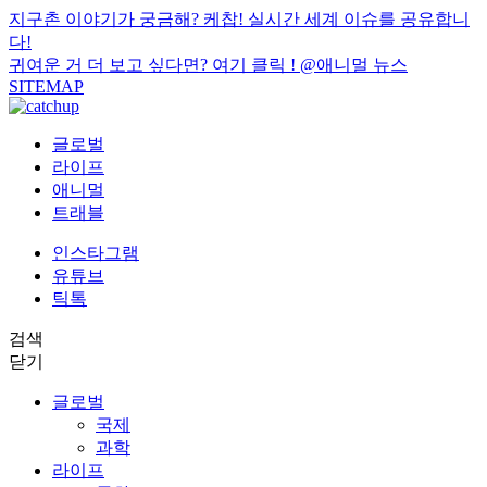
지구촌 이야기가 궁금해? 케찹! 실시간 세계 이슈를 공유합니
다!
귀여운 거 더 보고 싶다면? 여기 클릭 !
@애니멀 뉴스
SITEMAP
글로벌
라이프
애니멀
트래블
인스타그램
유튜브
틱톡
검색
닫기
글로벌
국제
과학
라이프