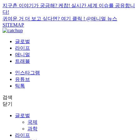
지구촌 이야기가 궁금해? 케찹! 실시간 세계 이슈를 공유합니
다!
귀여운 거 더 보고 싶다면? 여기 클릭 !
@애니멀 뉴스
SITEMAP
글로벌
라이프
애니멀
트래블
인스타그램
유튜브
틱톡
검색
닫기
글로벌
국제
과학
라이프