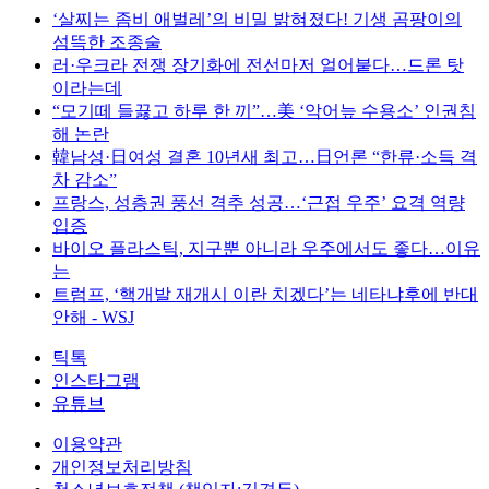
‘살찌는 좀비 애벌레’의 비밀 밝혀졌다! 기생 곰팡이의
섬뜩한 조종술
러·우크라 전쟁 장기화에 전선마저 얼어붙다…드론 탓
이라는데
“모기떼 들끓고 하루 한 끼”…美 ‘악어늪 수용소’ 인권침
해 논란
韓남성·日여성 결혼 10년새 최고…日언론 “한류·소득 격
차 감소”
프랑스, 성층권 풍선 격추 성공…‘근접 우주’ 요격 역량
입증
바이오 플라스틱, 지구뿐 아니라 우주에서도 좋다…이유
는
트럼프, ‘핵개발 재개시 이란 치겠다’는 네타냐후에 반대
안해 - WSJ
틱톡
인스타그램
유튜브
이용약관
개인정보처리방침