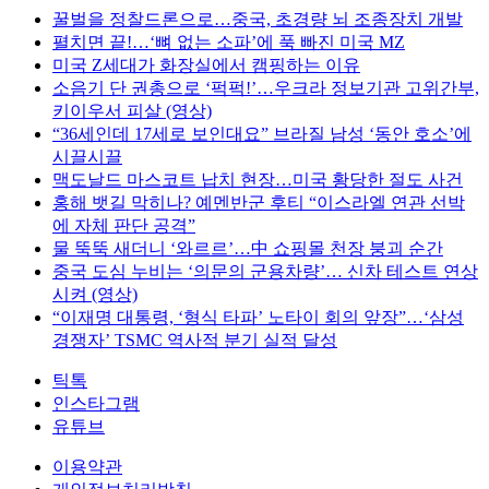
꿀벌을 정찰드론으로…중국, 초경량 뇌 조종장치 개발
펼치면 끝!…‘뼈 없는 소파’에 푹 빠진 미국 MZ
미국 Z세대가 화장실에서 캠핑하는 이유
소음기 단 권총으로 ‘퍽퍽!’…우크라 정보기관 고위간부,
키이우서 피살 (영상)
“36세인데 17세로 보인대요” 브라질 남성 ‘동안 호소’에
시끌시끌
맥도날드 마스코트 납치 현장…미국 황당한 절도 사건
홍해 뱃길 막히나? 예멘반군 후티 “이스라엘 연관 선박
에 자체 판단 공격”
물 뚝뚝 새더니 ‘와르르’…中 쇼핑몰 천장 붕괴 순간
중국 도심 누비는 ‘의문의 군용차량’… 신차 테스트 연상
시켜 (영상)
“이재명 대통령, ‘형식 타파’ 노타이 회의 앞장”…‘삼성
경쟁자’ TSMC 역사적 분기 실적 달성
틱톡
인스타그램
유튜브
이용약관