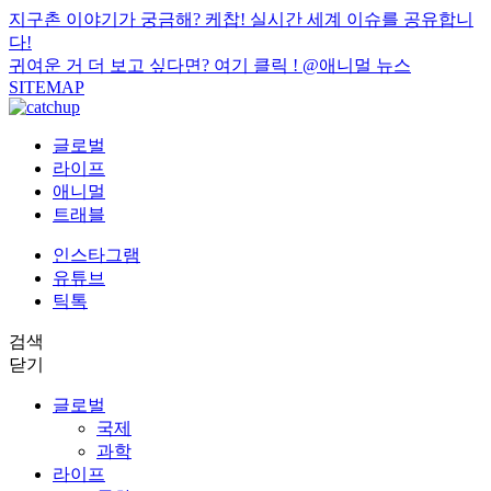
지구촌 이야기가 궁금해? 케찹! 실시간 세계 이슈를 공유합니
다!
귀여운 거 더 보고 싶다면? 여기 클릭 !
@애니멀 뉴스
SITEMAP
글로벌
라이프
애니멀
트래블
인스타그램
유튜브
틱톡
검색
닫기
글로벌
국제
과학
라이프