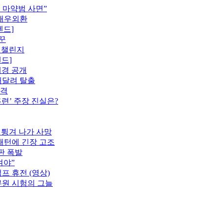
 마약범 사면”
 내우외환
렌드]
꾼
 챌린지
드]
배경 공개
매달려 탈출
공격
훈련’ 주장 진실은?
 튕겨 나가 사망
 패턴에 긴장 고조
판 폭발
켜야”
프 휴전 (영상)
공무원 시험의 그늘