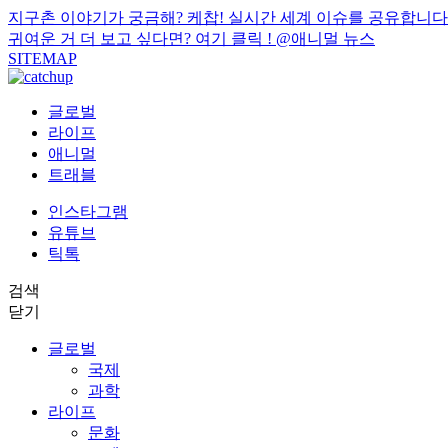
지구촌 이야기가 궁금해? 케찹! 실시간 세계 이슈를 공유합니다
귀여운 거 더 보고 싶다면? 여기 클릭 !
@애니멀 뉴스
SITEMAP
글로벌
라이프
애니멀
트래블
인스타그램
유튜브
틱톡
검색
닫기
글로벌
국제
과학
라이프
문화