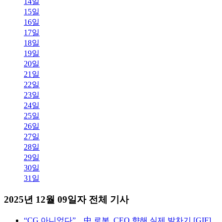
14일
15일
16일
17일
18일
19일
20일
21일
22일
23일
24일
25일
26일
27일
28일
29일
30일
31일
2025년 12월 09일자 전체 기사
“CG 아니었다”…中 로봇, CEO 향해 실제 발차기 [GIF]