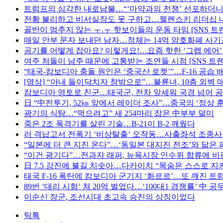
트럼프의 심각한 내로남불…“‘마약과의 전쟁’ 선포하더니
전황 불리하고 비서실장도 못 구하고…젤렌스키 리더십
골반이 멈추지 않는 ㅜ.ㅜ 핫보이들의 운동 타임 [SNS 트
매일 안부 문자 보내던 남자…정체는 14억 암호화폐 사기
공기를 어떻게 잡아요? 이렇게요!…요즘 핫한 ‘그랩 에어’
여주 처돌이 남주 때문에 고통받는 조연들 시점 [SNS 트렌
“태국-캄보디아 충돌 원인은 ‘중국산 로켓’”…F-16 공습 
[영상] “아내 들이닥치자 창밖으로”…불륜녀, 10층 외벽 
캄보디아 영토로 진군…태국군, 전차 앞세워 국경 넘어 
日 “中전투기, 52㎞ 앞에서 레이더 조사”…중국의 ‘정상 
광기의 식탐…“먹으려고” 새 254마리 잡은 中부부 덜미
죽은 2조 폭격기를 살린 기술…B-21이 B-2 깨웠다
러 격납고서 전폭기 ‘비상탈출’ 오작동…사출좌석 조종사
“일본에 더 큰 지진 온다”…‘동일본 대지진 전조’와 닮은
“이건 광기다”…전과자 래퍼, 뉴욕시장 인수위 합류에 비
日 7.5 강진에 불길 치솟아…다카이치 “목숨은 스스로 지
태국 F-16 폭탄에 캄보디아 군기지 ‘화르르’…또 깨진 트럼
89번 ‘대리 시험’ 쳐 20억 벌었다…‘100대1 경쟁률’ 中 
이순신 장군, 조선시대 초고속 승진의 상징이었다
틱톡