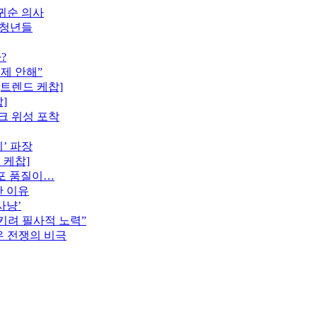
 귀순 의사
 청년들
?
제 안해”
[트렌드 케찹]
]
링크 위성 포착
’ 파장
 케찹]
사포 품질이…
한 이유
사냥’
지키려 필사적 노력”
-우 전쟁의 비극