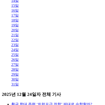
14일
15일
16일
17일
18일
19일
20일
21일
22일
23일
24일
25일
26일
27일
28일
29일
30일
31일
2025년 12월 24일자 전체 기사
황금 함대 주력 ‘트럼프급 전함’ 제대로 순항할까?