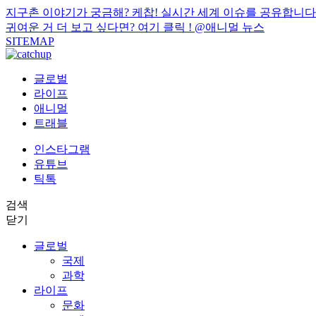
지구촌 이야기가 궁금해? 케찹! 실시간 세계 이슈를 공유합니다
귀여운 거 더 보고 싶다면? 여기 클릭 !
@애니멀 뉴스
SITEMAP
글로벌
라이프
애니멀
트래블
인스타그램
유튜브
틱톡
검색
닫기
글로벌
국제
과학
라이프
문화