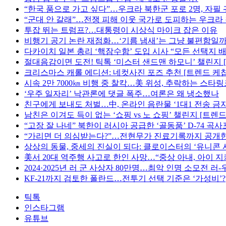
“한국 품으로 가고 싶다”…우크라 북한군 포로 2명, 자필
“군대 안 갈래”…전쟁 피해 이웃 국가로 도피하는 우크라
투잡 뛰는 트럼프?…대통령이 시상식 마이크 잡은 이유
비행기 공기 논란 재점화…‘기름 냄새’는 그냥 불편함일까
다카이치 일본 총리 ‘핵잠수함’ 도입 시사 “모든 선택지 배
절대음감이면 도전! 틱톡 ‘미스터 샌드맨 하모니’ 챌린지 
크리스마스 캐롤 에디션: 네컷사진 포즈 추천 [트렌드 케찹
시속 2만 7000㎞ 비행 중 찰칵…美 위성, 추락하는 스타
‘우주 일자리’ 낙관론에 댓글 폭주…여론은 왜 냉소했나
친구에게 보내도 처벌…中, 온라인 음란물 ‘1대1 전송 금지
남친은 이겨도 득이 없는 ‘쇼핑 vs 노 쇼핑’ 챌린지 [트렌드
“고장 잘 나네” 북한이 러시아 공급한 ‘골동품’ D-74 곡
“가리면 더 의심받는다?”…전현무가 진료기록까지 공개
상상의 동물, 중세의 진실이 되다: 클로이스터의 ‘유니콘 
美서 20대 역주행 사고로 한인 사망…“중상 아내, 아이 
2024·2025년 러 군 사상자 80만명…최악 인명 소모전 러
KF-21까지 검토한 폴란드…전투기 선택 기준은 ‘가성비’?
틱톡
인스타그램
유튜브