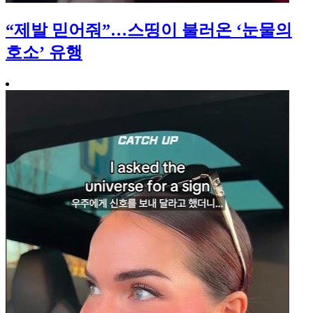
“제발 믿어줘”…스띵이 불러온 ‘눈물의
호소’ 유행