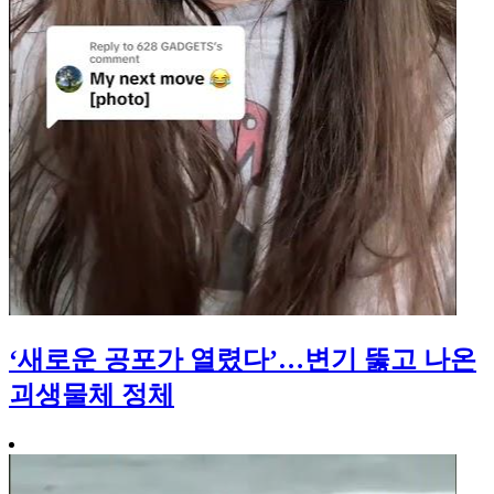
‘새로운 공포가 열렸다’…변기 뚫고 나온
괴생물체 정체