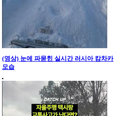
(영상) 눈에 파묻힌 실시간 러시아 캄차카
모습