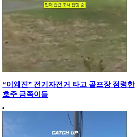
“이왜진” 전기자전거 타고 골프장 점령한
호주 금쪽이들