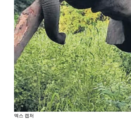
엑스 캡처