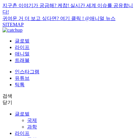
지구촌 이야기가 궁금해? 케찹! 실시간 세계 이슈를 공유합니
다!
귀여운 거 더 보고 싶다면? 여기 클릭 !
@애니멀 뉴스
SITEMAP
글로벌
라이프
애니멀
트래블
인스타그램
유튜브
틱톡
검색
닫기
글로벌
국제
과학
라이프