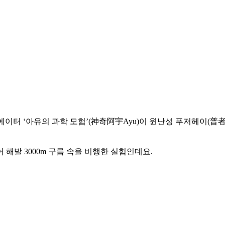
 크리에이터 ‘아유의 과학 모험’(神奇阿宇Ayu)이 윈난성 푸저헤이(
해발 3000m 구름 속을 비행한 실험인데요.