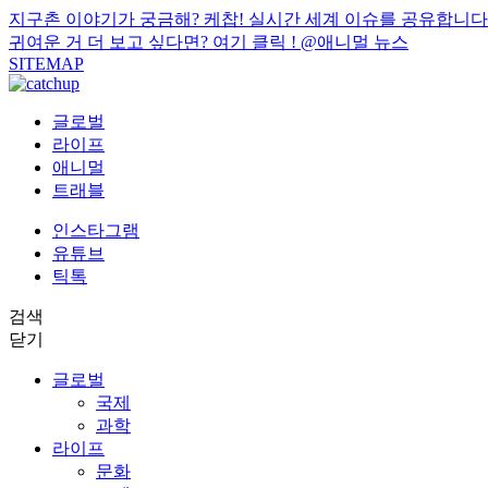
지구촌 이야기가 궁금해? 케찹! 실시간 세계 이슈를 공유합니다
귀여운 거 더 보고 싶다면? 여기 클릭 !
@애니멀 뉴스
SITEMAP
글로벌
라이프
애니멀
트래블
인스타그램
유튜브
틱톡
검색
닫기
글로벌
국제
과학
라이프
문화