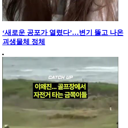
‘새로운 공포가 열렸다’…변기 뚫고 나온
괴생물체 정체