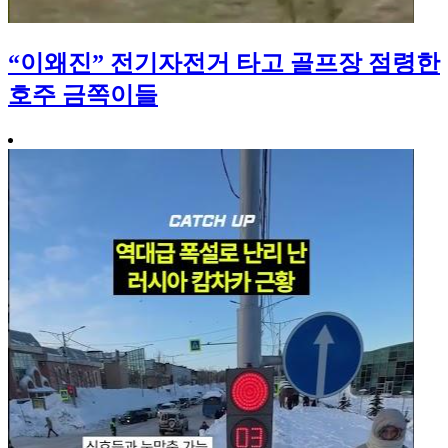
“이왜진” 전기자전거 타고 골프장 점령한
호주 금쪽이들