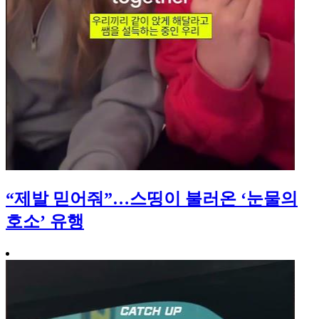
“제발 믿어줘”…스띵이 불러온 ‘눈물의
호소’ 유행