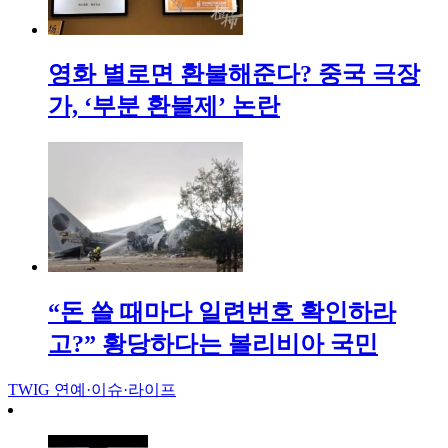
영화 별로면 환불해준다? 중국 극장
가, ‘부분 환불제’ 논란
“돈 쓸 때마다 일련번호 확인하라
고?” 황당하다는 볼리비아 국민
TWIG
연예·이슈·라이프