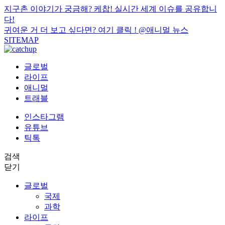
지구촌 이야기가 궁금해? 케찹! 실시간 세계 이슈를 공유합니
다!
귀여운 거 더 보고 싶다면? 여기 클릭 !
@애니멀 뉴스
SITEMAP
글로벌
라이프
애니멀
트래블
인스타그램
유튜브
틱톡
검색
닫기
글로벌
국제
과학
라이프