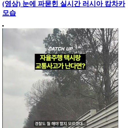
(영상) 눈에 파묻힌 실시간 러시아 캄차카
모습