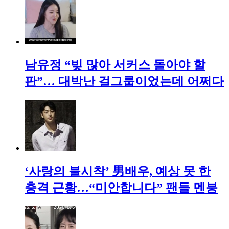
남유정 “빚 많아 서커스 돌아야 할
판”… 대박난 걸그룹이었는데 어쩌다
‘사랑의 불시착’ 男배우, 예상 못 한
충격 근황…“미안합니다” 팬들 멘붕