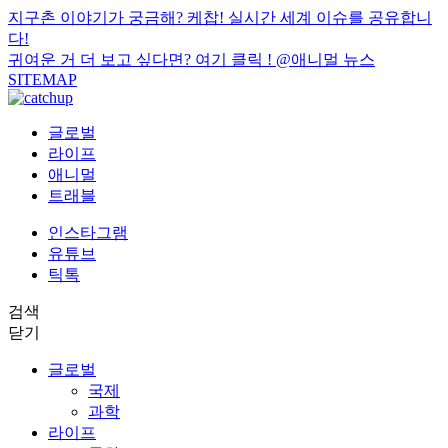
지구촌 이야기가 궁금해? 케찹! 실시간 세계 이슈를 공유합니
다!
귀여운 거 더 보고 싶다면? 여기 클릭 !
@애니멀 뉴스
SITEMAP
글로벌
라이프
애니멀
트래블
인스타그램
유튜브
틱톡
검색
닫기
글로벌
국제
과학
라이프