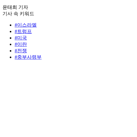
윤태희 기자
기사 속 키워드
#이스라엘
#트럼프
#미국
#이란
#전쟁
#중부사령부