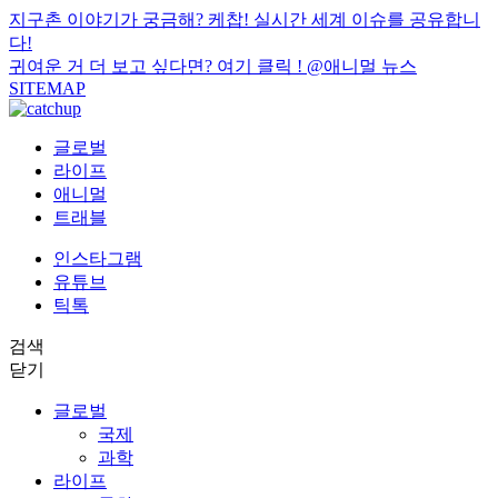
지구촌 이야기가 궁금해? 케찹! 실시간 세계 이슈를 공유합니
다!
귀여운 거 더 보고 싶다면? 여기 클릭 !
@애니멀 뉴스
SITEMAP
글로벌
라이프
애니멀
트래블
인스타그램
유튜브
틱톡
검색
닫기
글로벌
국제
과학
라이프