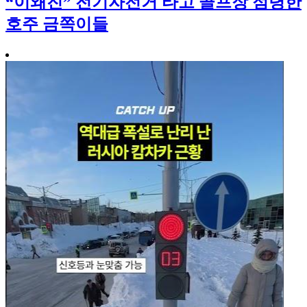
“이왜진” 전기자전거 타고 골프장 점령한
호주 금쪽이들