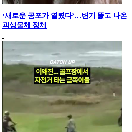
‘새로운 공포가 열렸다’…변기 뚫고 나온
괴생물체 정체