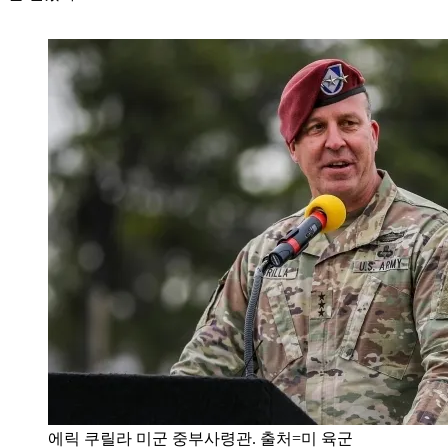
에릭 쿠릴라 미군 중부사령관. 출처=미 육군