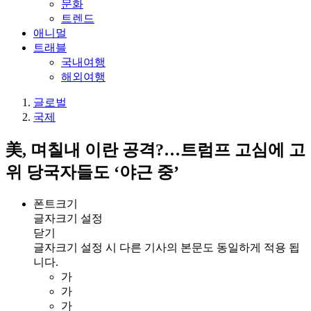
문화
트렌드
애니멀
트래블
국내여행
해외여행
글로벌
국제
美, 며칠내 이란 공격?…트럼프 고심에 고
위 당국자들도 ‘야근 중’
폰트크기
글자크기 설정
닫기
글자크기 설정 시 다른 기사의 본문도 동일하게 적용 됩
니다.
가
가
가