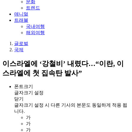
문화
트렌드
애니멀
트래블
국내여행
해외여행
글로벌
국제
이스라엘에 ‘강철비’ 내렸다…“이란, 이
스라엘에 첫 집속탄 발사”
폰트크기
글자크기 설정
닫기
글자크기 설정 시 다른 기사의 본문도 동일하게 적용 됩
니다.
가
가
가