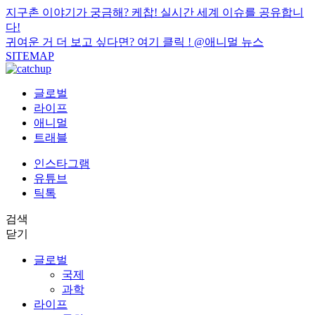
지구촌 이야기가 궁금해? 케찹! 실시간 세계 이슈를 공유합니
다!
귀여운 거 더 보고 싶다면? 여기 클릭 !
@애니멀 뉴스
SITEMAP
글로벌
라이프
애니멀
트래블
인스타그램
유튜브
틱톡
검색
닫기
글로벌
국제
과학
라이프