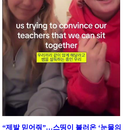
“제발 믿어줘”…스띵이 불러온 ‘눈물의