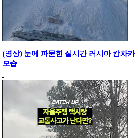
(영상) 눈에 파묻힌 실시간 러시아 캄차카
모습