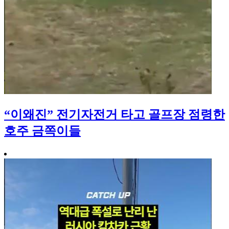
“이왜진” 전기자전거 타고 골프장 점령한
호주 금쪽이들