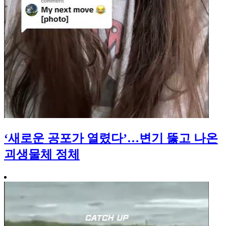
‘새로운 공포가 열렸다’…변기 뚫고 나온
괴생물체 정체