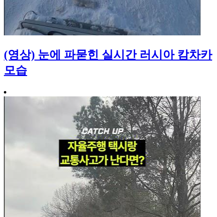
(영상) 눈에 파묻힌 실시간 러시아 캄차카
모습