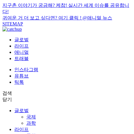
지구촌 이야기가 궁금해? 케찹! 실시간 세계 이슈를 공유합니
다!
귀여운 거 더 보고 싶다면? 여기 클릭 !
@애니멀 뉴스
SITEMAP
글로벌
라이프
애니멀
트래블
인스타그램
유튜브
틱톡
검색
닫기
글로벌
국제
과학
라이프