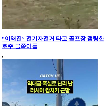
“이왜진” 전기자전거 타고 골프장 점령한
호주 금쪽이들