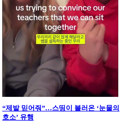
“제발 믿어줘”…스띵이 불러온 ‘눈물의
호소’ 유행