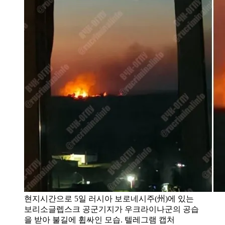
현지시간으로 5일 러시아 보로네시주(州)에 있는
보리소글렙스크 공군기지가 우크라이나군의 공습
을 받아 불길에 휩싸인 모습. 텔레그램 캡처