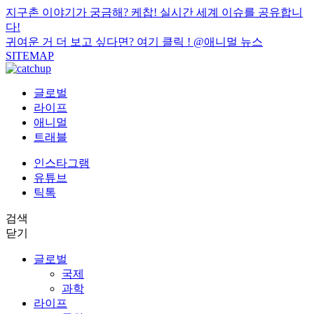
지구촌 이야기가 궁금해? 케찹! 실시간 세계 이슈를 공유합니
다!
귀여운 거 더 보고 싶다면? 여기 클릭 !
@애니멀 뉴스
SITEMAP
글로벌
라이프
애니멀
트래블
인스타그램
유튜브
틱톡
검색
닫기
글로벌
국제
과학
라이프