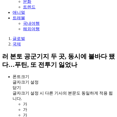
문화
트렌드
애니멀
트래블
국내여행
해외여행
글로벌
국제
러 본토 공군기지 두 곳, 동시에 불바다 됐
다…푸틴, 또 전투기 잃었나
폰트크기
글자크기 설정
닫기
글자크기 설정 시 다른 기사의 본문도 동일하게 적용 됩
니다.
가
가
가