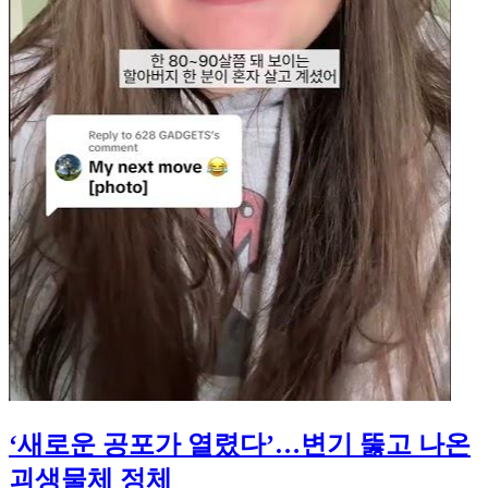
‘새로운 공포가 열렸다’…변기 뚫고 나온
괴생물체 정체