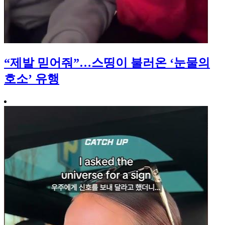
“제발 믿어줘”…스띵이 불러온 ‘눈물의
호소’ 유행