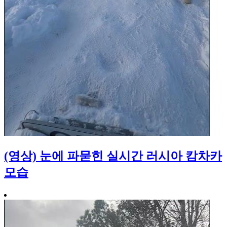
(영상) 눈에 파묻힌 실시간 러시아 캄차카
모습