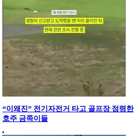
“이왜진” 전기자전거 타고 골프장 점령한
호주 금쪽이들