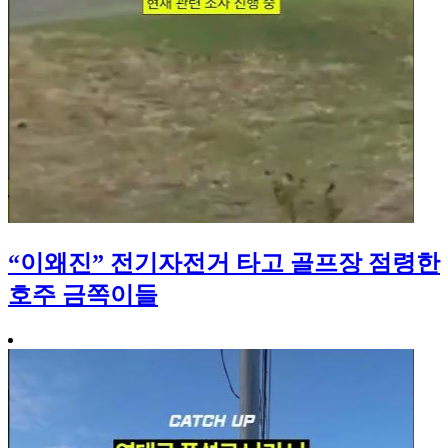
“이왜진” 전기자전거 타고 골프장 점령한
호주 금쪽이들