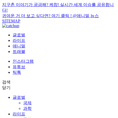
지구촌 이야기가 궁금해? 케찹! 실시간 세계 이슈를 공유합니
다!
귀여운 거 더 보고 싶다면? 여기 클릭 !
@애니멀 뉴스
SITEMAP
글로벌
라이프
애니멀
트래블
인스타그램
유튜브
틱톡
검색
닫기
글로벌
국제
과학
라이프