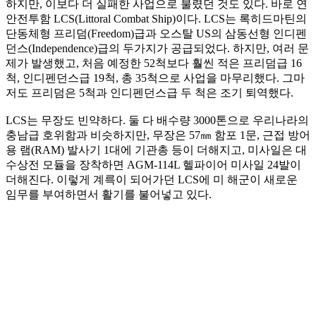
하지만, 이보다 더 실패한 사업으로 불렸던 것도 있다. 바로 연
안전투함 LCS(Littoral Combat Ship)이다. LCS는 록히드마틴의
단동체형 프리덤(Freedom)급과 오스탈 US의 삼동선형 인디펜
던스(Independence)급의 두가지가 공급되었다. 하지만, 여러 문
제가 발생했고, 처음 예정한 52척보다 훨씬 적은 프리덤급 16
척, 인디펜던스급 19척, 총 35척으로 사업을 마무리했다. 그마
저도 프리덤은 5척과 인디펜던스급 두 척은 조기 퇴역했다.
LCS는 무장도 빈약하다. 둘 다 배수량 3000톤으로 우리나라의
충남급 호위함과 비슷하지만, 무장은 57㎜ 함포 1문, 근접 방어
용 램(RAM) 발사기 1대에 기관총 등이 더해지고, 미사일은 대
수상전 모듈을 장착하면 AGM-114L 헬파이어 미사일 24발이
더해진다. 이렇게 계륵이 되어가던 LCS에 미 해군이 새로운
임무를 부여하면서 활기를 불어넣고 있다.