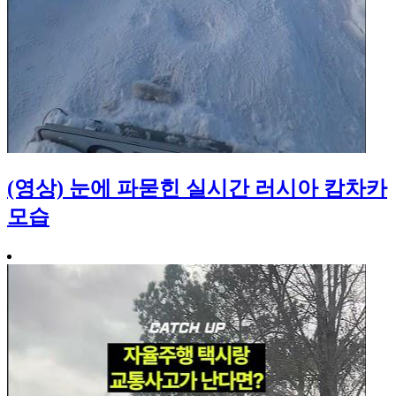
(영상) 눈에 파묻힌 실시간 러시아 캄차카
모습