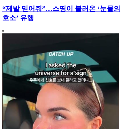
“제발 믿어줘”…스띵이 불러온 ‘눈물의
호소’ 유행