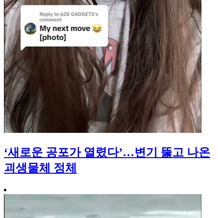
‘새로운 공포가 열렸다’…변기 뚫고 나온
괴생물체 정체