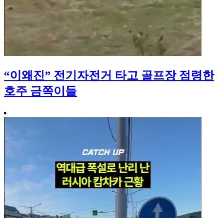
“이왜진” 전기자전거 타고 골프장 점령한
호주 금쪽이들