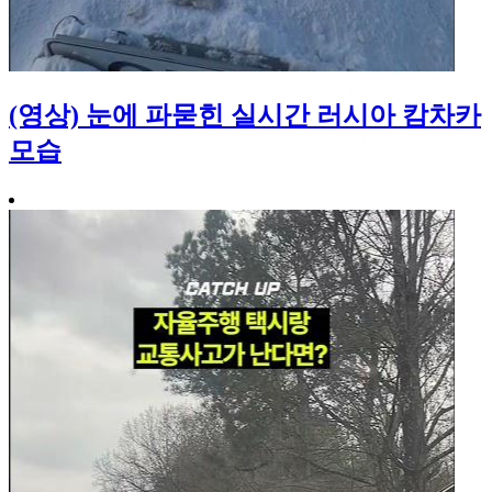
(영상) 눈에 파묻힌 실시간 러시아 캄차카
모습