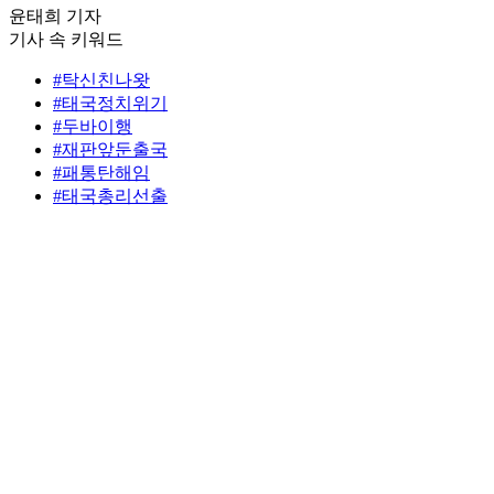
윤태희 기자
기사 속 키워드
#탁신친나왓
#태국정치위기
#두바이행
#재판앞둔출국
#패통탄해임
#태국총리선출