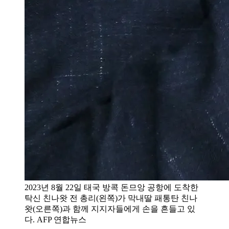
2023년 8월 22일 태국 방콕 돈므앙 공항에 도착한
탁신 친나왓 전 총리(왼쪽)가 막내딸 패통탄 친나
왓(오른쪽)과 함께 지지자들에게 손을 흔들고 있
다. AFP 연합뉴스