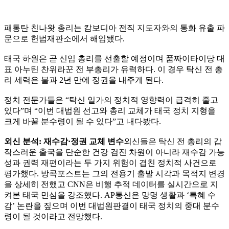
패통탄 친나왓 총리는 캄보디아 전직 지도자와의 통화 유출 파
문으로 헌법재판소에서 해임됐다.
태국 하원은 곧 신임 총리를 선출할 예정이며 품짜이타이당 대
표 아누틴 찬위라꾼 전 부총리가 유력하다. 이 경우 탁신 전 총
리 세력은 불과 2년 만에 정권을 내주게 된다.
정치 전문가들은 “탁신 일가의 정치적 영향력이 급격히 줄고
있다”며 “이번 대법원 선고와 총리 교체가 태국 정치 지형을
크게 바꿀 분수령이 될 수 있다”고 내다봤다.
외신 분석: 재수감·정권 교체 변수
외신들은 탁신 전 총리의 갑
작스러운 출국을 단순한 건강 검진 차원이 아니라 재수감 가능
성과 권력 재편이라는 두 가지 위험이 겹친 정치적 사건으로
평가했다. 방콕포스트는 그의 전용기 출발 시각과 목적지 변경
을 상세히 전했고 CNN은 비행 추적 데이터를 실시간으로 지
켜본 태국 민심을 강조했다. AP통신은 망명 생활과 ‘특혜 수
감’ 논란을 짚으며 이번 대법원판결이 태국 정치의 중대 분수
령이 될 것이라고 전망했다.