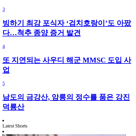
3
빙하기 최강 포식자 ‘검치호랑이’도 아팠
다…척추 종양 증거 발견
4
또 지연되는 사우디 해군 MMSC 도입 사
업
5
남도의 금강산, 암릉의 정수를 품은 강진
덕룡산
Latest Shorts