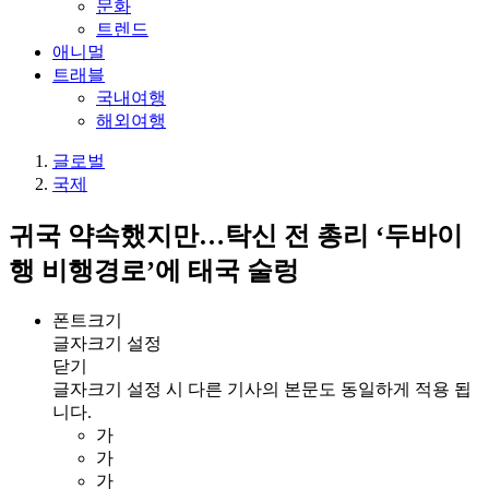
문화
트렌드
애니멀
트래블
국내여행
해외여행
글로벌
국제
귀국 약속했지만…탁신 전 총리 ‘두바이
행 비행경로’에 태국 술렁
폰트크기
글자크기 설정
닫기
글자크기 설정 시 다른 기사의 본문도 동일하게 적용 됩
니다.
가
가
가