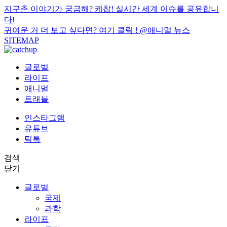
지구촌 이야기가 궁금해? 케찹! 실시간 세계 이슈를 공유합니
다!
귀여운 거 더 보고 싶다면? 여기 클릭 !
@애니멀 뉴스
SITEMAP
글로벌
라이프
애니멀
트래블
인스타그램
유튜브
틱톡
검색
닫기
글로벌
국제
과학
라이프