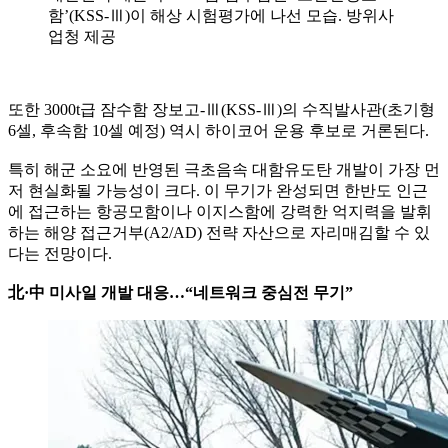
함’(KSS-Ⅲ)이 해상 시험평가에 나선 모습. 방위사
업청 제공
또한 3000t급 잠수함 장보고-Ⅲ(KSS-Ⅲ)의 수직발사관(초기형
6셀, 후속함 10셀 예정) 역시 하이코어 운용 후보로 거론된다.
특히 해군 소요에 반영된 극초음속 대함유도탄 개발이 가장 먼
저 현실화될 가능성이 크다. 이 무기가 완성되면 한반도 인근
에 접근하는 항공모함이나 이지스함에 강력한 억지력을 발휘
하는 해양 접근거부(A2/AD) 전략 자산으로 자리매김할 수 있
다는 전망이다.
北·中 미사일 개발 대응…“네트워크 중심전 무기”