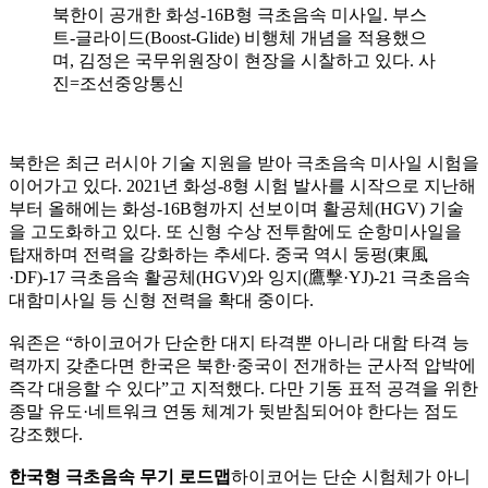
북한이 공개한 화성-16B형 극초음속 미사일. 부스
트-글라이드(Boost-Glide) 비행체 개념을 적용했으
며, 김정은 국무위원장이 현장을 시찰하고 있다. 사
진=조선중앙통신
북한은 최근 러시아 기술 지원을 받아 극초음속 미사일 시험을
이어가고 있다. 2021년 화성-8형 시험 발사를 시작으로 지난해
부터 올해에는 화성-16B형까지 선보이며 활공체(HGV) 기술
을 고도화하고 있다. 또 신형 수상 전투함에도 순항미사일을
탑재하며 전력을 강화하는 추세다. 중국 역시 둥펑(東風
·DF)-17 극초음속 활공체(HGV)와 잉지(鷹擊·YJ)-21 극초음속
대함미사일 등 신형 전력을 확대 중이다.
워존은 “하이코어가 단순한 대지 타격뿐 아니라 대함 타격 능
력까지 갖춘다면 한국은 북한·중국이 전개하는 군사적 압박에
즉각 대응할 수 있다”고 지적했다. 다만 기동 표적 공격을 위한
종말 유도·네트워크 연동 체계가 뒷받침되어야 한다는 점도
강조했다.
한국형 극초음속 무기 로드맵
하이코어는 단순 시험체가 아니