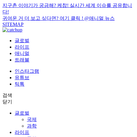
지구촌 이야기가 궁금해? 케찹! 실시간 세계 이슈를 공유합니
다!
귀여운 거 더 보고 싶다면? 여기 클릭 !
@애니멀 뉴스
SITEMAP
글로벌
라이프
애니멀
트래블
인스타그램
유튜브
틱톡
검색
닫기
글로벌
국제
과학
라이프