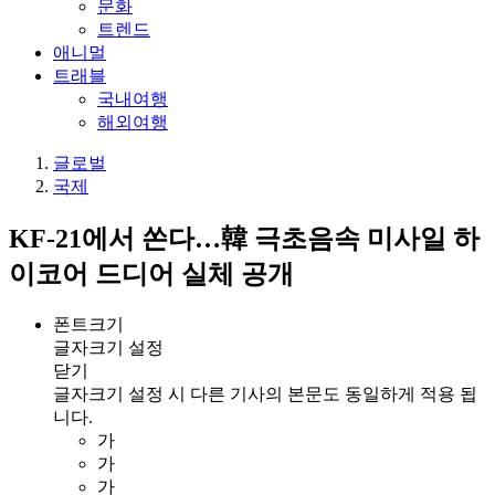
문화
트렌드
애니멀
트래블
국내여행
해외여행
글로벌
국제
KF-21에서 쏜다…韓 극초음속 미사일 하
이코어 드디어 실체 공개
폰트크기
글자크기 설정
닫기
글자크기 설정 시 다른 기사의 본문도 동일하게 적용 됩
니다.
가
가
가