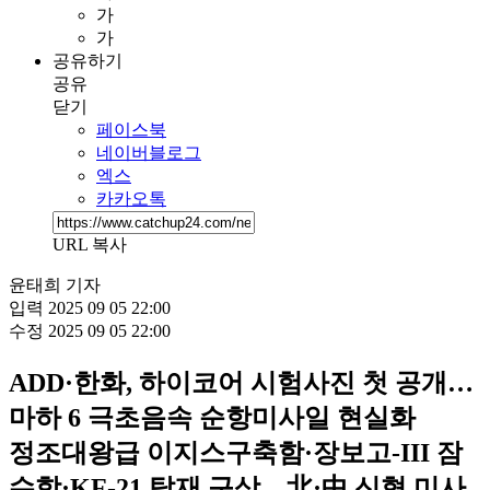
가
가
공유하기
공유
닫기
페이스북
네이버블로그
엑스
카카오톡
URL 복사
윤태희 기자
입력
2025 09 05 22:00
수정
2025 09 05 22:00
ADD·한화, 하이코어 시험사진 첫 공개…
마하 6 극초음속 순항미사일 현실화
정조대왕급 이지스구축함·장보고-III 잠
수함·KF-21 탑재 구상…北·中 신형 미사