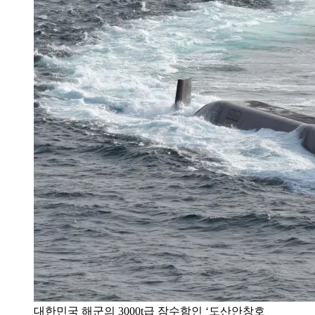
대한민국 해군의 3000t급 잠수함인 ‘도산안창호