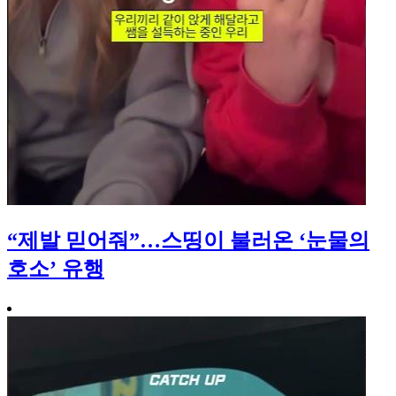
“제발 믿어줘”…스띵이 불러온 ‘눈물의
호소’ 유행