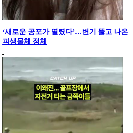
‘새로운 공포가 열렸다’…변기 뚫고 나온
괴생물체 정체