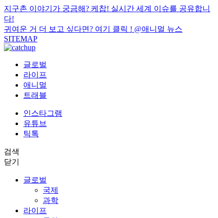
지구촌 이야기가 궁금해? 케찹! 실시간 세계 이슈를 공유합니
다!
귀여운 거 더 보고 싶다면? 여기 클릭 !
@애니멀 뉴스
SITEMAP
글로벌
라이프
애니멀
트래블
인스타그램
유튜브
틱톡
검색
닫기
글로벌
국제
과학
라이프