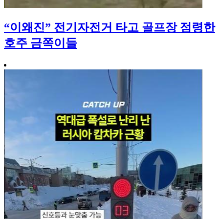
“이왜진” 전기자전거 타고 골프장 점령한
호주 금쪽이들