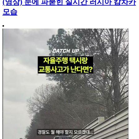
(영상) 눈에 파묻힌 실시간 러시아 캄차카
모습