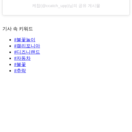
케찹(@ccatch_upp)님의 공유 게시물
기사 속 키워드
#불꽃놀이
#캘리포니아
#디즈니랜드
#자동차
#불꽃
#추락