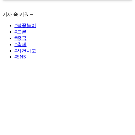
기사 속 키워드
#불꽃놀이
#드론
#중국
#축제
#사건사고
#SNS