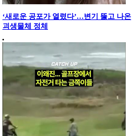
‘새로운 공포가 열렸다’…변기 뚫고 나온
괴생물체 정체