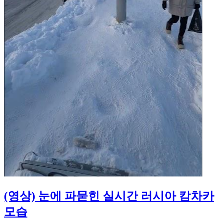
(영상) 눈에 파묻힌 실시간 러시아 캄차카
모습