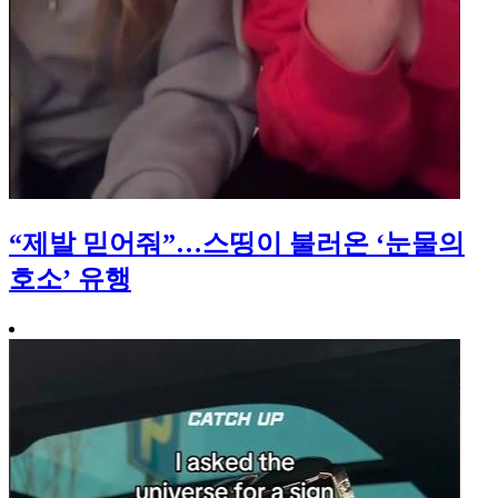
“제발 믿어줘”…스띵이 불러온 ‘눈물의
호소’ 유행