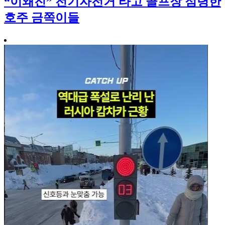
“이왜진” 전기자전거 타고 골프장 점령한
호주 금쪽이들