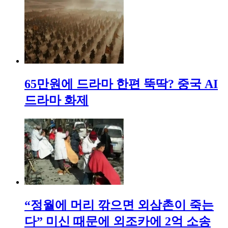
65만원에 드라마 한편 뚝딱? 중국 AI
드라마 화제
“정월에 머리 깎으면 외삼촌이 죽는
다” 미신 때문에 외조카에 2억 소송