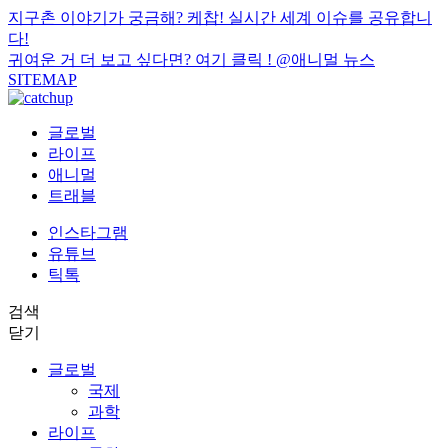
지구촌 이야기가 궁금해? 케찹! 실시간 세계 이슈를 공유합니
다!
귀여운 거 더 보고 싶다면? 여기 클릭 !
@애니멀 뉴스
SITEMAP
글로벌
라이프
애니멀
트래블
인스타그램
유튜브
틱톡
검색
닫기
글로벌
국제
과학
라이프